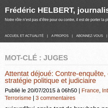
Frédéric HELBERT, journalis
Notre rôle n’est pas d’être pour ou contre, il est de porter la
ACCUEIL ET ACTUALITÉ
|
A PROPOS
|
ABONNEZ-VOUS
MOT-CLÉ : JUGES
Attentat déjoué: Contre-enquête, 
stratégie politique et judiciaire
Publié le 20/07/2015 à 06h50 |
France
,
In
Terrorisme
|
3 commentaires