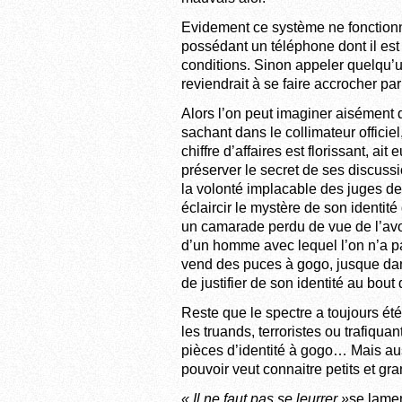
Evidement ce système ne fonctionne
possédant un téléphone dont il es
conditions. Sinon appeler quelqu’u
reviendrait à se faire accrocher par
Alors l’on peut imaginer aisément q
sachant dans le collimateur officiel
chiffre d’affaires est florissant, ai
préserver le secret de ses discussi
la volonté implacable des juges de 
éclaircir le mystère de son identit
un camarade perdu de vue de l’avoc
d’un homme avec lequel l’on n’a pas
vend des puces à gogo, jusque dans
de justifier de son identité au bou
Reste que le spectre a toujours ét
les truands, terroristes ou trafiqu
pièces d’identité à gogo… Mais aus
pouvoir veut connaitre petits et g
« Il ne faut pas se leurrer »
se lamen