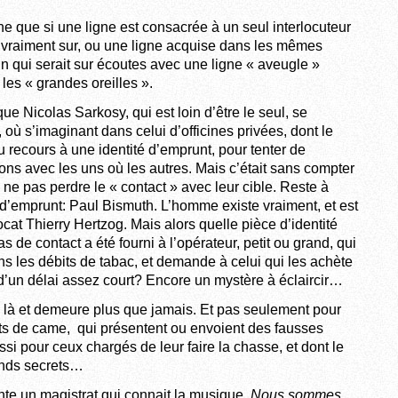
 que si une ligne est consacrée à un seul interlocuteur
t vraiment sur, ou une ligne acquise dans les mêmes
n qui serait sur écoutes avec une ligne « aveugle »
 les « grandes oreilles ».
ue Nicolas Sarkosy, qui est loin d’être le seul, se
, où s’imaginant dans celui d’officines privées, dont le
t eu recours à une identité d’emprunt, pour tenter de
ons avec les uns où les autres. Mais c’était sans compter
ne pas perdre le « contact » avec leur cible. Reste à
é d’emprunt: Paul Bismuth. L’homme existe vraiment, et est
at Thierry Hertzog. Mais alors quelle pièce d’identité
 de contact a été fourni à l’opérateur, petit ou grand, qui
 les débits de tabac, et demande à celui qui les achète
t d’un délai assez court? Encore un mystère à éclaircir…
é là et demeure plus que jamais. Et pas seulement pour
ants de came, qui présentent ou envoient des fausses
si pour ceux chargés de leur faire la chasse, et dont le
rands secrets…
te un magistrat qui connait la musique.
Nous sommes