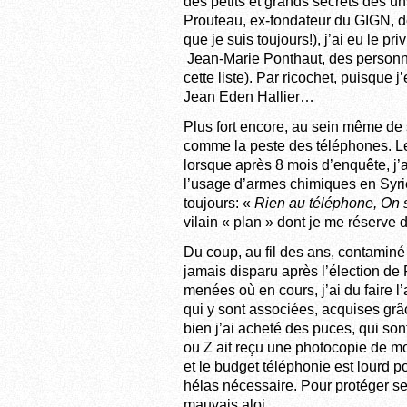
des petits et grands secrets des u
Prouteau, ex-fondateur du GIGN, d
que je suis toujours!), j’ai eu le pr
Jean-Marie Ponthaut, des personnes
cette liste). Par ricochet, puisque
Jean Eden Hallier…
Plus fort encore, au sein même d
comme la peste des téléphones. Le
lorsque après 8 mois d’enquête, j’
l’usage d’armes chimiques en Syrie
toujours: «
Rien au téléphone, On se
vilain « plan » dont je me réserve 
Du coup, au fil des ans, contaminé 
jamais disparu après l’élection de
menées où en cours, j’ai du faire l
qui y sont associées, acquises gr
bien j’ai acheté des puces, qui son
ou Z ait reçu une photocopie de mon
et le budget téléphonie est lourd 
hélas nécessaire. Pour protéger se
mauvais aloi.