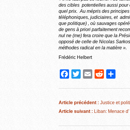
des cibles potentielles aussi pour
quel prix. Au mépris des principe
téléphoniques, judiciaires, et admi
que politique) , où sauvages opéré
de gens à priori parfaitement rec
nul ne (me) fera croire que la Prés
opposé de celle de Nicolas Sarko
méthodes radical en la matière ».
Frédéric Helbert
F
T
E
R
P
a
wi
m
e
ar
c
tt
ail
d
ta
e
er
di
g
Article précédent :
Justice et poli
b
t
er
Article suivant :
Liban: Menace d’ 
o
o