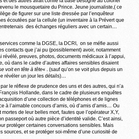
ns et des autres avait confié la base besogne au colonel
evenu le mousquetaire du Prince. Jeune journaliste,( ce
ivilège de figurer sur une liste dressée par l’enquêteur
 écoutées par la cellule (un inventaire à la Prévert que
 j’entretenais des échanges réguliers avec un certain…
e services comme la DGSE, la DCRI, on se méfie aussi
s contacts que j’ai pu (possiblement) avoir, notamment
ai révélé, preuves, photos, documents médicaux à l’appui,
, où dans le cadre d’autres affaires sensibles disaient
 voit en tête à tête
« . (sauf qu’on se voit plus depuis un
de révéler un jour les détails)…
par le réflexe de prudence des uns et des autres, qui n’a
 François Hollande, dans le cadre de plusieurs enquêtes
’acquisition d’une collection de téléphones et de lignes
âce à l’aimable concours d’amis, où d’amis d’amis… Ou
t mortes de leur belles mort, fautes que l’opérateur X,Y,
 passeport où autre pièce d’identité valide. C’est ainsi,
pour protéger certaines conversations sensibles. Mais
s sources, et se protéger soi-même d’une curiosité de