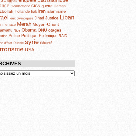
enquête
GSE
egypte
ance
guerre
GIGN
Hamas
Gendarmerie
iran
zbollah
islamisme
Hollande
Irak
Liban
rael
Justice
Jihad
jeux olympiques
Merah
Moyen-Orient
i
menace
Obama
otages
ONU
tanyahu
Nice
Politique
Police
Polémique
RAID
estine
syrie
on d'état
Russie
Sécurité
errorisme
USA
RCHIVES