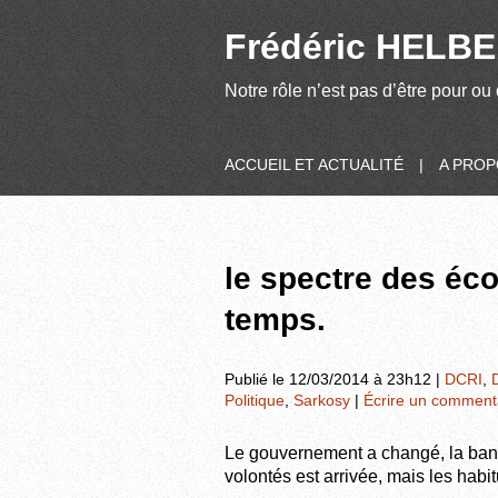
Frédéric HELBER
Notre rôle n’est pas d’être pour ou 
ACCUEIL ET ACTUALITÉ
|
A PRO
le spectre des écou
temps.
Publié le 12/03/2014 à 23h12 |
DCRI
,
Politique
,
Sarkosy
|
Écrire un comment
Le gouvernement a changé, la band
volontés est arrivée, mais les habit