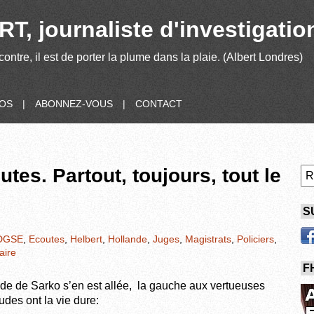
T, journaliste d'investigatio
contre, il est de porter la plume dans la plaie. (Albert Londres)
POS
|
ABONNEZ-VOUS
|
CONTACT
tes. Partout, toujours, tout le
S
DGSE
,
Ecoutes
,
Helbert
,
Hollande
,
Juges
,
Magistrats
,
Policiers
,
aire
F
e de Sarko s’en est allée, la gauche aux vertueuses
udes ont la vie dure: