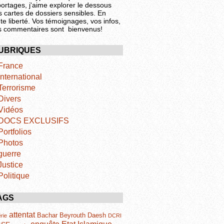
portages, j'aime explorer le dessous
s cartes de dossiers sensibles. En
te liberté. Vos témoignages, vos infos,
s commentaires sont bienvenus!
UBRIQUES
France
International
Terrorisme
Divers
Vidéos
DOCS EXCLUSIFS
Portfolios
Photos
guerre
Justice
Politique
AGS
attentat
Bachar
Beyrouth
Daesh
rie
DCRI
Etat Islamique