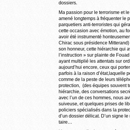
dossiers.
Ma passion pour le terrorisme et le
amené longtemps à fréquenter le pe
parquetiers anti-terroristes qui gé
cette occasion avec émotion, au fo
avoir été instrumenté honteusemen
Chirac sous présidence Mitterand) e
son honneur, cette hiérarchie qui a
l’instruction » sur plainte de Fou
ayant multiplié les attentats sur or
aujourd’hui encore, ceux qui portent
parfois à la raison d’état,laquelle p
comme de la peste de leurs téléph
protection, (des équipes souvent t
hiérarchie, des conversations sec
avec l’un de ces hommes, nous avi
suiveuse, et quelques prises de lib
policiers spécialisés dans la prote
d’un dossier délicat. D’un signe le
taire…