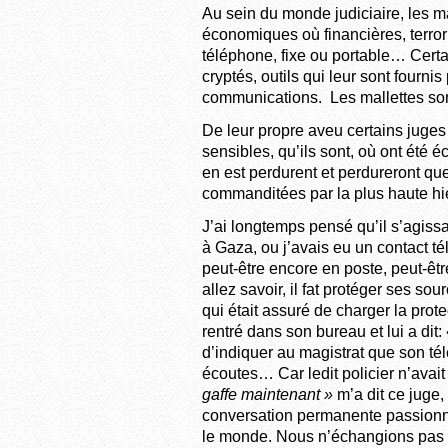
Au sein du monde judiciaire, les ma
économiques où financières, terror
téléphone, fixe ou portable… Certa
cryptés, outils qui leur sont fourni
communications. Les mallettes sont 
De leur propre aveu certains juges s
sensibles, qu’ils sont, où ont été 
en est perdurent et perdureront que
commanditées par la plus haute hié
J’ai longtemps pensé qu’il s’agissa
à Gaza, ou j’avais eu un contact té
peut-être encore en poste, peut-être
allez savoir, il fat protéger ses sou
qui était assuré de charger la prot
rentré dans son bureau et lui a dit
d’indiquer au magistrat que son tél
écoutes… Car ledit policier n’ava
gaffe maintenant »
m’a dit ce juge,
conversation permanente passionna
le monde. Nous n’échangions pas su