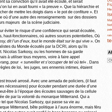
D
 sa conviction qu’il avait été écouté, et serait
Fr
on lui en avait fourni « la preuve ». Que la hiérarchie et
He
her de mettre les doigts dans « le pot de confiture ». Et
Is
ère où d’une autre des renseignements sur des dossiers
Mal
eurs majeurs de la scène judiciaire.
Ne
pal
ur éviter le risque d’une confidence qui serait écoutée,
, haut-fonctionnaires, où autres sources potentielles, Où
rais
t
y, dit l’un d’eux, tout le monde était sur le qui vive ».
On
listes du Monde écoutés par la DCRI, alors qu’ils
urt. Nicolas Sarkosy, ou les hommes de sa garde
A
is à utiliser tous moyens, voire à faire appel
t-rang, pour
« surveiller et s’occuper de tel où tel
« . Dans
s règles de loi, les juges, ses ennemis intimes, étaient
’est trouvé arrosé. Avec une armada de policiers, (il faut
res nécessaires) pour écouter pendant une durée d’une
eut-être à l’époque des écoutes sauvages de la cellule
ntée de par la volonté du monarque Mitterrand. Qui a
 tel que Nicolas Sarkozy, qui passe sa vie au
ue Mitterrand, bête politique à l’aura énorme, mais féru