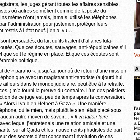
gistrats, les juges gérant toutes les affaires sensibles,
istes où autres se méfient comme de la peste du
ins même n’ont jamais, jamais utilisé les téléphones
s par l’administration pour justement protéger leurs
restés à l’état neuf. j’en ai vu…
ont persuadés, du fait qu’ils traitent d’affaires luta-
écoutés. Que ces écoutes, sauvages, anti-républicaines s’il
l que soit le régime en place. Et que ces écoutes sont
Vo
rarchie politique.
À
it de « parano », jusqu’au jour où de retour d’une mission
léphonique avec un magistrat anti-terroriste (aujourd’hui
 ailleurs dans le monde judiciaire, peut être à la retraite,
rces..) m’a fourni la preuve du contraire. L’un des policiers
ection de ce juge est, peu de temps après la conversation,
: « Alors il va bien Helbert à Gaza ». Une manière
l'a
éphone, où le mien, mais plutôt le sien, était placé sous
pa
it aucun autre moyen de savoir…
« Il va falloir faire
ter
 avec lequel j’entretenais une relation amicale et une
à 
Mo
nte sur al Qaida et les mouvements jihadistes de part
mu
r des secrets d’état concernant l’évolution de ces
ac