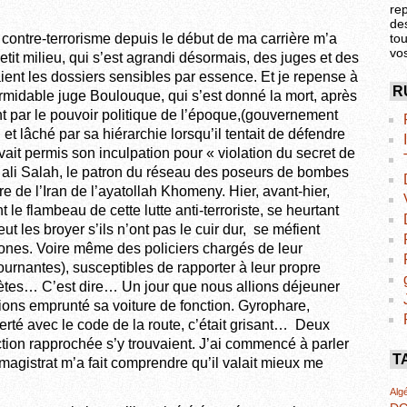
re
de
 contre-terrorisme depuis le début de ma carrière m’a
tou
vo
tit milieu, qui s’est agrandi désormais, des juges et des
raient les dossiers sensibles par essence. Et je repense à
R
rmidable juge Boulouque, qui s’est donné la mort, après
t par le pouvoir politique de l’époque,(gouvernement
t lâché par sa hiérarchie lorsqu’il tentait de défendre
vait permis son inculpation pour « violation du secret de
ad ali Salah, le patron du réseau des poseurs de bombes
dre de l’Iran de l’ayatollah Khomeny. Hier, avant-hier,
 le flambeau de cette lutte anti-terroriste, se heurtant
eut les broyer s’ils n’ont pas le cuir dur, se méfient
ones. Voire même des policiers chargés de leur
ournantes), susceptibles de rapporter à leur propre
rètes… C’est dire… Un jour que nous allions déjeuner
ons emprunté sa voiture de fonction. Gyrophare,
erté avec le code de la route, c’était grisant… Deux
ction rapprochée s’y trouvaient. J’ai commencé à parler
T
 magistrat m’a fait comprendre qu’il valait mieux me
Algé