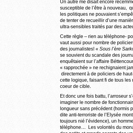
Un autre me disait encore récemment
susceptible de l’être à nouveau, qu’
les politiques ne pouvaient s’empêc
de tenter de recueillir d’une mani
ultra-sensibles traités par des act
Cette règle – rien au téléphone- po
vaut aussi pour nombre de policiers
des journalistes! «
Sous l’ère Sarkos
se souvient du scandale des journa
enquêtaient sur l’affaire Béttenco
« rapprochée » ne rechignaient jama
directement à de policiers de hau
cette logique, faisant fi de tous le
coeur de cible.
Et donc une fois battu, l’arroseur s
imaginer le nombre de fonctionnai
longueur sans précédent (hormis p
dite anti-terroriste de l’Elysée mo
toujours nié l’évidence), un homme
téléphone… Les volontés du monarq