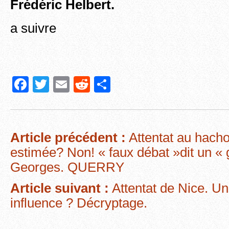
Frédéric Helbert.
a suivre
F
T
E
R
P
a
wi
m
e
ar
c
tt
ail
d
ta
e
er
di
g
Article précédent :
Attentat au hach
b
t
er
estimée? Non! « faux débat »dit un « 
o
Georges. QUERRY
o
Article suivant :
Attentat de Nice. Un
k
influence ? Décryptage.