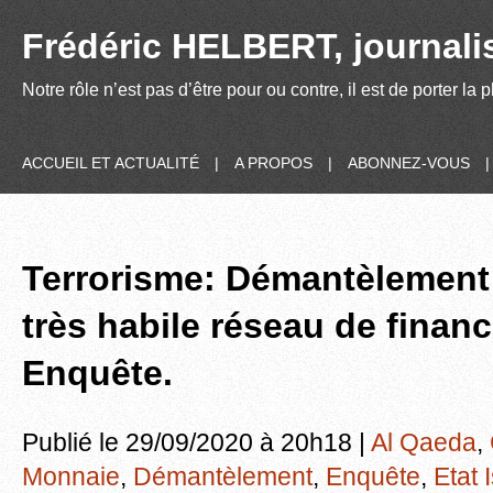
Frédéric HELBERT, journalis
Notre rôle n’est pas d’être pour ou contre, il est de porter la
ACCUEIL ET ACTUALITÉ
|
A PROPOS
|
ABONNEZ-VOUS
Terrorisme: Démantèlement 
très habile réseau de finan
Enquête.
Publié le 29/09/2020 à 20h18 |
Al Qaeda
,
Monnaie
,
Démantèlement
,
Enquête
,
Etat 