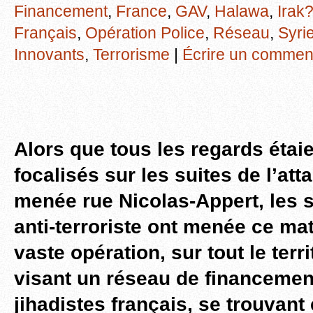
Financement
,
France
,
GAV
,
Halawa
,
Irak?
Français
,
Opération Police
,
Réseau
,
Syri
Innovants
,
Terrorisme
|
Écrire un commen
Alors que tous les regards étai
focalisés sur les suites de l’att
menée rue Nicolas-Appert, les s
anti-terroriste ont menée ce ma
vaste opération, sur tout le terri
visant un réseau de financemen
jihadistes français, se trouvan