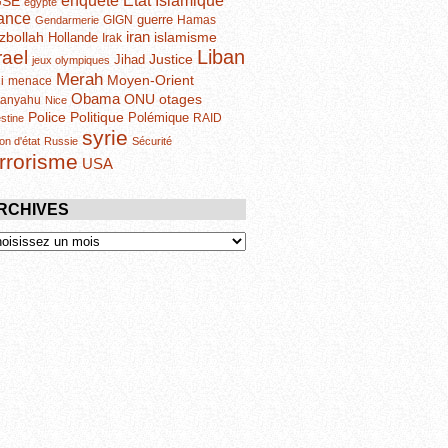
enquête
GSE
egypte
ance
guerre
GIGN
Hamas
Gendarmerie
iran
zbollah
islamisme
Hollande
Irak
Liban
rael
Justice
Jihad
jeux olympiques
Merah
Moyen-Orient
i
menace
Obama
otages
ONU
tanyahu
Nice
Politique
Police
Polémique
RAID
estine
syrie
on d'état
Russie
Sécurité
errorisme
USA
RCHIVES