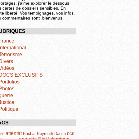
portages, j'aime explorer le dessous
s cartes de dossiers sensibles. En
te liberté. Vos témoignages, vos infos,
s commentaires sont bienvenus!
UBRIQUES
France
International
Terrorisme
Divers
Vidéos
DOCS EXCLUSIFS
Portfolios
Photos
guerre
Justice
Politique
AGS
attentat
Bachar
Beyrouth
Daesh
rie
DCRI
Etat Islamique