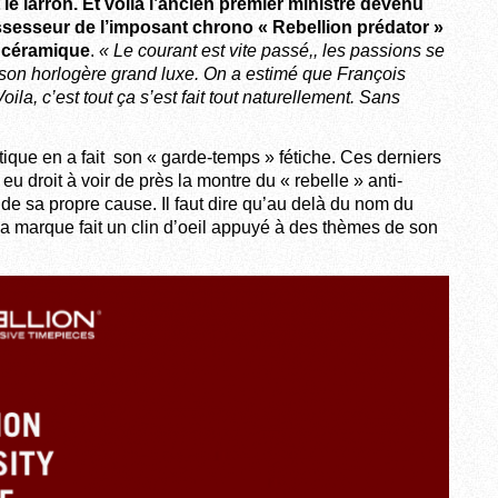
le larron. Et voila l’ancien premier ministre devenu
sesseur de l’imposant chrono « Rebellion prédator »
t céramique
.
« Le courant est vite passé,, les passions se
son horlogère grand luxe. On a estimé que François
ila, c’est tout ça s’est fait tout naturellement. Sans
tique en a fait son « garde-temps » fétiche. Ces derniers
u droit à voir de près la montre du « rebelle » anti-
e sa propre cause. Il faut dire qu’au delà du nom du
 la marque fait un clin d’oeil appuyé à des thèmes de son