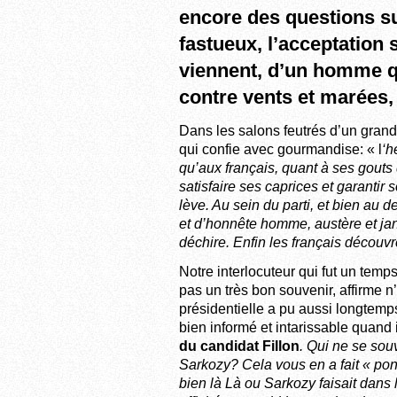
encore des questions sur
fastueux, l’acceptation
viennent, d’un homme qu
contre vents et marées,
Dans les salons feutrés d’un grand
qui confie avec gourmandise: « l
‘h
qu’aux français, quant à ses gouts
satisfaire ses caprices et garantir 
lève. Au sein du parti, et bien au d
et d’honnête homme, austère et jan
déchire. Enfin les français découvr
Notre interlocuteur qui fut un temp
pas un très bon souvenir, affirme 
présidentielle a pu aussi longtemp
bien informé et intarissable quand 
du candidat Fillon
. Qui ne se sou
Sarkozy? Cela vous en a fait « pon
bien là Là ou Sarkozy faisait dans 