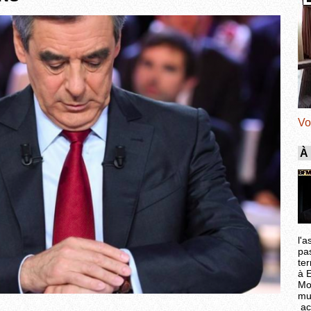
Vo
À
l'a
pa
ter
à 
Mo
mu
ac