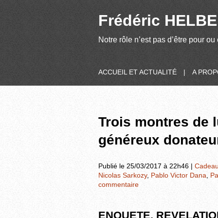
Frédéric HELBER
Notre rôle n’est pas d’être pour ou 
ACCUEIL ET ACTUALITÉ
|
A PRO
Trois montres de 
généreux donateur
Publié le 25/03/2017 à 22h46 |
Cadea
Nicolas Sarkozy
,
Pablo Victor Dana
,
Pa
commentaire
ENQUETE, REVELATI