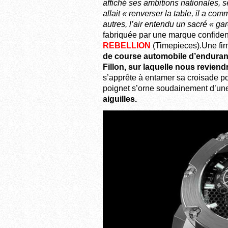
affiché ses ambitions nationales, 
allait « renverser la table, il a c
autres, l’air entendu un sacré « ga
fabriquée par une marque confidenti
REBELLION
(Timepieces).Une fir
de course automobile d’enduranc
Fillon, sur laquelle nous reviend
s’apprête à entamer sa croisade pou
poignet s’orne soudainement d’un
aiguilles.