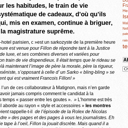
D
 les habitudes, le train de vie
Fr
He
 systématique de cadeaux, d’où qu’ils
Is
i, mis en examen, continue à briguer,
Mal
Ne
 la magistrature suprême.
pal
rais
-hotel parisien, c »est un sarkozyste de la première heure
t
eure est venue pour Fillon de répondre tant à la Justice
 de luxe, et ses combines diverses et variées pour
A
son train de vie dispendieux. Il était temps que le rideau se
elà maintenant l’image de père la morale, père la rigueur,
séniste, s’opposant à celle d’ un Sarko « bling-bling » se
ent qui est vraiment Francois Fillon! »
s l’un de ces collaborateur à Matignon, mais n’en garde
n’avoir jamais compris comment le candidat à la
s temps « passer entre les goutes ».
»
L’homme est très
il aborde au rayon « style et accessoires »
les montres
vient
rappelle-t-il
de l’épisode de la Rolex de Nicolas
dre » des pages et des pages à vous les journalistes. Eh
le tape à
l’oeil, Fillon la jouait discrète. Mais quand il a