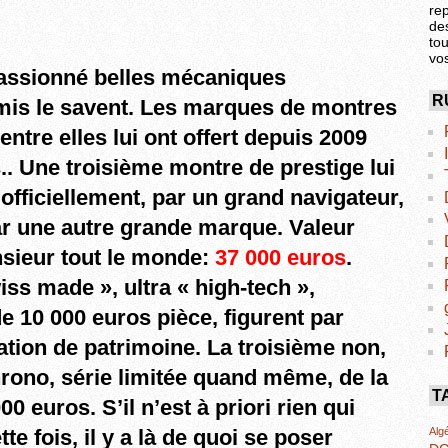
re
de
tou
vo
passionné belles mécaniques
R
mis le savent. Les marques de montres
ntre elles lui ont offert depuis 2009
.. Une troisième montre de prestige lui
 officiellement, par un grand navigateur,
r une autre grande marque. Valeur
nsieur tout le monde:
37 000 euros
.
ss made », ultra « high-tech »,
 10 000 euros pièce, figurent par
ation de patrimoine. La troisième non,
rono, série limitée quand même, de la
T
0 euros. S’il n’est à priori rien qui
Algé
tte fois, il y a là de quoi se poser