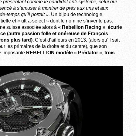
se présentant comme le candidat anti-système, celui qui
ommencé à s’amuser à montrer de près aux uns et aux
rde
-temps qu’il portait ».
Un bijou de technologie,
elle et « ultra-select » dont le nom ne s’invente pas:
me suisse associée alors à «
Rebellion Racing »
,
écurie
e (autre passion folle et onéreuse de François
rons plus tard).
C’est d’ailleurs en 2013, (alors qu’il sait
r les primaires de la droite et du centre), que son
e imposante
REBELLION
modèle « Prédator », trois