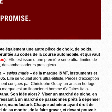
pte également une autre pièce de choix, de poids,
pruntée au codes de la course automobile, et qui vaut
ros
).
Elle est issue d’une première série ultra-limitée de
P, des ambassadeurs prestigieux.
e
« swiss made »
de la marque I&MT, Instruments et
005
. Elle se voulait alors ultra-élitiste. Pièces d’exception
ment conçues par Christophe Golay, un artisan horloger
 marque est un financier et homme d’affaires italo-
 Dana. Son idée alors? Viser un marché de niche, en
adressant à un marché de passionnés prêts à dépenser
uxe, manufacturé. Chaque acheteur ayant droit de
d de sa montre, de la faire graver, et devant pouvoir