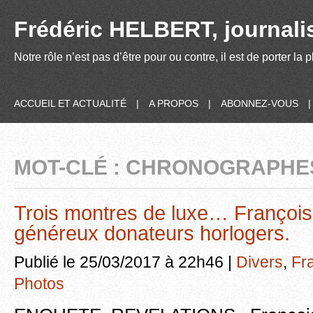
Frédéric HELBERT, journalis
Notre rôle n’est pas d’être pour ou contre, il est de porter la
ACCUEIL ET ACTUALITÉ
|
A PROPOS
|
ABONNEZ-VOUS
MOT-CLÉ : CHRONOGRAPHE
Trois montres de luxe… François 
généreux donateurs horlogers.
Publié le 25/03/2017 à 22h46 |
Divers
,
Fr
Photos