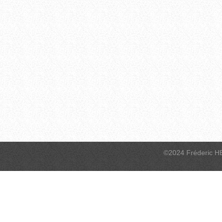
©2024 Fréderic H