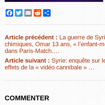
F
T
E
R
P
a
wi
m
e
ar
c
tt
ail
d
ta
e
er
di
g
Article précédent :
La guerre de Syri
b
t
er
chimiques, Omar 13 ans, « l’enfant-m
o
dans Paris-Match….
o
Article suivant :
Syrie: enquête sur l
k
effets de la « vidéo cannibale » …
COMMENTER