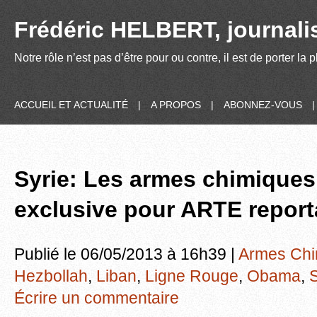
Frédéric HELBERT, journalis
Notre rôle n’est pas d’être pour ou contre, il est de porter la
ACCUEIL ET ACTUALITÉ
|
A PROPOS
|
ABONNEZ-VOUS
Syrie: Les armes chimiques
exclusive pour ARTE report
Publié le 06/05/2013 à 16h39 |
Armes Chi
Hezbollah
,
Liban
,
Ligne Rouge
,
Obama
,
Écrire un commentaire