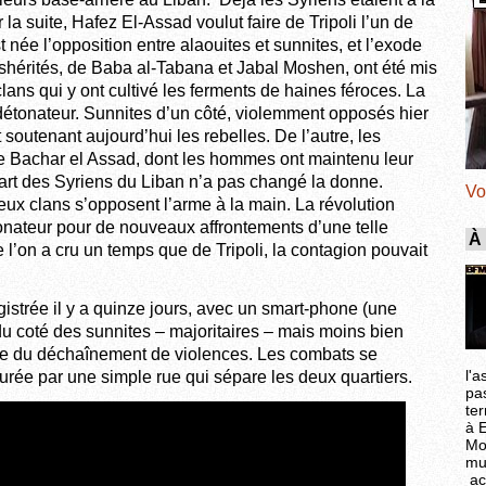
a suite, Hafez El-Assad voulut faire de Tripoli l’un de
 née l’opposition entre alaouites et sunnites, et l’exode
éshérités, de Baba al-Tabana et Jabal Moshen, ont été mis
ans qui y ont cultivé les ferments de haines féroces. La
détonateur. Sunnites d’un côté, violemment opposés hier
 soutenant aujourd’hui les rebelles. De l’autre, les
e Bachar el Assad, dont les hommes ont maintenu leur
rt des Syriens du Liban n’a pas changé la donne.
Vo
ux clans s’opposent l’arme à la main. La révolution
onateur pour de nouveaux affrontements d’une telle
À
e l’on a cru un temps que de Tripoli, la contagion pouvait
strée il y a quinze jours, avec un smart-phone (une
du coté des sunnites – majoritaires – mais moins bien
ne du déchaînement de violences. Les combats se
l'a
gurée par une simple rue qui sépare les deux quartiers.
pa
ter
à 
Mo
mu
ac