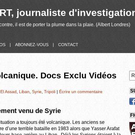
T, journaliste d'investigatio
contre, il est de porter la plume dans la plaie. (Albert Londres)
POS
|
ABONNEZ-VOUS
|
CONTACT
volcanique. Docs Exclu Vidéos
S
 El Assad
,
Liban
,
Syrie
,
Tripoli
|
Écrire un commentaire
ement venu de Syrie
F
 situation a toujours été volcanique. Les anciens se
tre d’une terrible bataille en 1983 alors que Yasser Arafat
 leurs base-arrière au Liban. Déjà les Syriens étaient à la