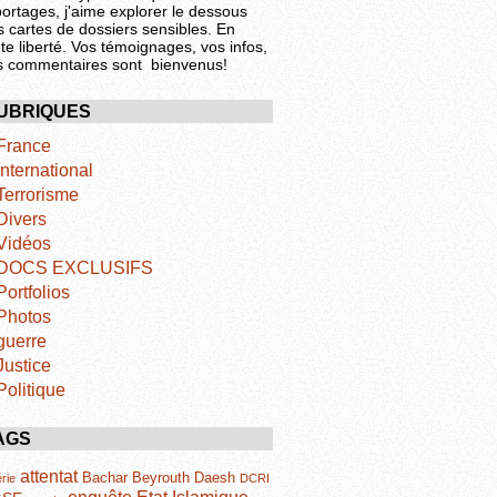
portages, j'aime explorer le dessous
s cartes de dossiers sensibles. En
te liberté. Vos témoignages, vos infos,
s commentaires sont bienvenus!
UBRIQUES
France
International
Terrorisme
Divers
Vidéos
DOCS EXCLUSIFS
Portfolios
Photos
guerre
Justice
Politique
AGS
attentat
Bachar
Beyrouth
Daesh
rie
DCRI
Etat Islamique