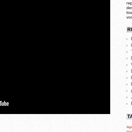
re
de
tou
vo
R
T
Algé