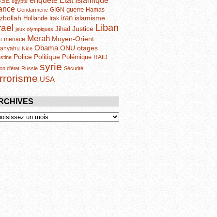
enquête
GSE
egypte
ance
guerre
GIGN
Hamas
Gendarmerie
iran
zbollah
islamisme
Hollande
Irak
Liban
rael
Justice
Jihad
jeux olympiques
Merah
Moyen-Orient
i
menace
Obama
otages
ONU
tanyahu
Nice
Politique
Police
Polémique
RAID
estine
syrie
on d'état
Russie
Sécurité
errorisme
USA
RCHIVES