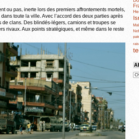
D
Fr
t ou pas, inerte lors des premiers affrontements mortels,
He
dans toute la ville. Avec l’accord des deux parties après
Is
 de clans. Des blindés-légers, camions et troupes se
Mal
ers rivaux. Aux points stratégiques, et même dans le reste
Ne
pal
rais
t
A