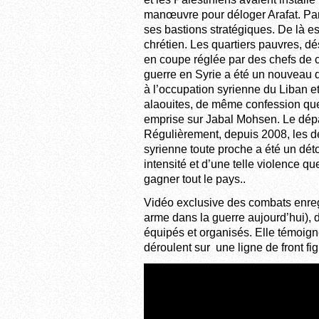
manœuvre pour déloger Arafat. Par l
ses bastions stratégiques. De là est
chrétien. Les quartiers pauvres, d
en coupe réglée par des chefs de cl
guerre en Syrie a été un nouveau 
à l’occupation syrienne du Liban et
alaouites, de même confession qu
emprise sur Jabal Mohsen. Le dépa
Régulièrement, depuis 2008, les de
syrienne toute proche a été un dét
intensité et d’une telle violence qu
gagner tout le pays..
Vidéo exclusive des combats enregi
arme dans la guerre aujourd’hui), 
équipés et organisés. Elle témoig
déroulent sur une ligne de front fi