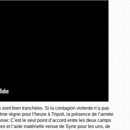
 sont bien tranchées. Si la contagion violente n’a pas
calme règne pour l’heure à Tripoli, la présence de l’armée
hose: C’est le seul point d’accord entre les deux camps
res et l’aide matérielle venue de Syrie pour les uns, de