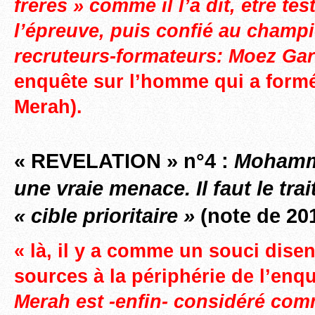
frères » comme il l’a dit, être tes
l’épreuve, puis confié au champ
recruteurs-formateurs: Moez Gar
enquête sur l’homme qui a fo
Merah).
« REVELATION » n°4 :
Mohamm
une vraie menace. Il faut le tr
« cible prioritaire »
(note de 201
« là, il y a comme un souci disen
sources à la périphérie de l’enqu
Merah est -enfin- considéré co