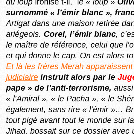
du loup
ironise t-il, l
e « loup »
Oliv
surnommé « l’émir blanc », fran
Artigat dans une maison retirée dan
ariégeois.
Corel, l’émir blanc
, c’e
le maître de référence, celui que l’
et qui donne le cap. On est alors 
E
t là les frères Merah apparaissent
judiciaire
instruit alors par le
Jug
pape » de l’anti-terrorisme,
auss
« l’Amiral », « le Pacha », « le Shéri
également, sans rire « l’émir »… Br
tout pigé avant tout le monde sur l
Jihad, bossait sur ce dossier avec 