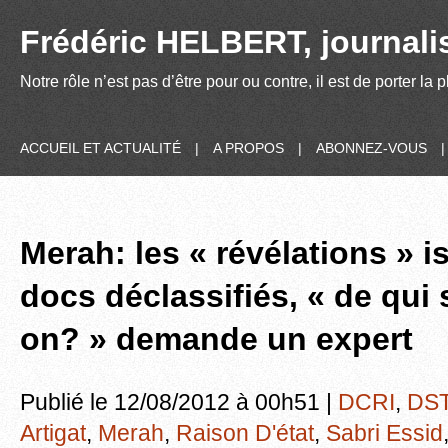
Frédéric HELBERT, journalis
Notre rôle n’est pas d’être pour ou contre, il est de porter la
ACCUEIL ET ACTUALITÉ
|
A PROPOS
|
ABONNEZ-VOUS
Merah: les « révélations » 
docs déclassifiés, « de qui
on? » demande un expert
Publié le 12/08/2012 à 00h51 |
DCRI
,
DS
Artigat
,
Merah
,
Raison D'état
,
Sabri Essid