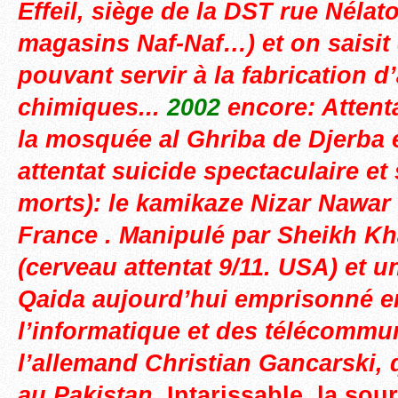
Effeil, siège de la DST rue Nélato
magasins Naf-Naf…) et on saisit
pouvant servir à la fabrication 
chimiques..
.
2002
encore: Attent
la mosquée al Ghriba de Djerba 
attentat suicide spectaculaire et
morts): le kamikaze Nizar Nawar
France . Manipulé par Sheikh 
(cerveau attentat 9/11. USA) et un
Qaida aujourd’hui emprisonné en
l’informatique et des télécommu
l’allemand Christian Gancarski, q
au Pakistan.
Intarissable, la sou