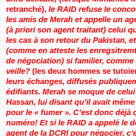
retranché),
le RAID refuse le conc
les amis de Merah et appelle un ag
(à
priori son agent traitant)
celui qu
les cas à son retour du Pakistan, e
(comme en atteste les enregsitremt
de négociation)
si familier, comme s
veille?
(les deux hommes se tutoie
leurs échanges, diffusés publique
édifiants. Merah se moque de celui 
Hassan, lui disant qu’il avait même
pour le « fumer ». C’est donc déjà q
numéro! Et si le RAID a appelé l
agent de la DCRI pour négocier, c’