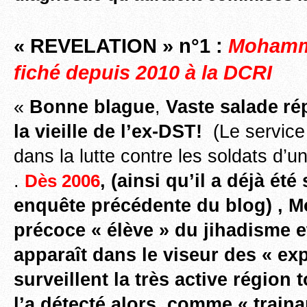
« REVELATION » n°1 :
Mohamme
fiché depuis 2010 à la DCRI
«
Bonne blague
,
Vaste salade
ré
la vieille de l’ex-DST!
(Le service 
dans la lutte contre les soldats d’
.
, (ainsi qu’il a déjà ét
Dès 2006
enquête précédente du blog) ,
précoce « élève » du jihadisme e
apparaît dans le viseur des « exp
surveillent la très active région
l’a détecté alors, comme « traina