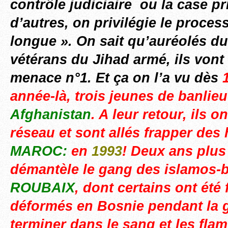
contrôle judiciaire ou la case p
d’autres, on privilégie le process
longue ». On sait qu’auréolés du
vétérans du Jihad armé, ils vont 
menace n°1. Et ça on l’a vu dès
année-là, trois jeunes de banlieu
Afghanistan
. A leur retour, ils o
réseau et sont allés frapper des 
MAROC:
e
n
1993
!
Deux ans plus 
démantèle le gang des islamos-
ROUBAIX
, dont certains ont été
déformés en Bosnie pendant la g
terminer dans le sang et les flam