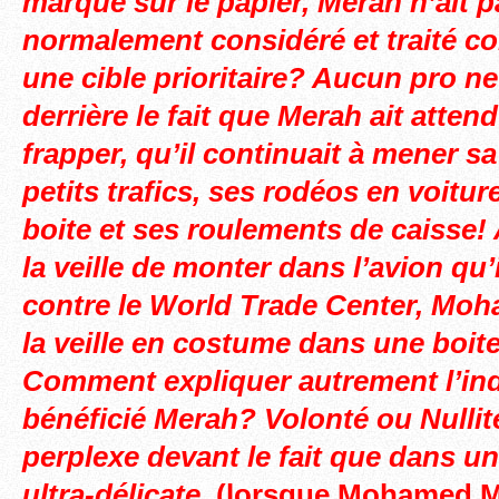
marqué sur le papier, Merah n’ait p
normalement considéré et traité 
une cible prioritaire? Aucun pro n
derrière le fait que Merah ait atten
frapper, qu’il continuait à mener sa
petits trafics, ses rodéos en voitur
boite et ses roulements de caisse! 
la veille de monter dans l’avion qu’il
contre le World Trade Center, Moh
la veille en costume dans une boite
Comment expliquer autrement l’in
bénéficié Merah? Volonté ou Nullit
perplexe devant le fait que dans u
ultra-délicate,
(lorsque Mohamed M