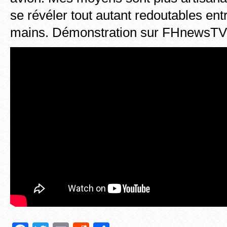
se révéler tout autant redoutables en
mains. Démonstration sur FHnewsTV