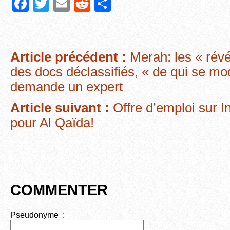
F
T
E
R
P
a
wi
m
e
ar
c
tt
ail
d
ta
e
er
di
g
Article précédent :
Merah: les « révé
b
t
er
des docs déclassifiés, « de qui se mo
o
demande un expert
o
Article suivant :
Offre d’emploi sur I
k
pour Al Qaïda!
COMMENTER
Pseudonyme :