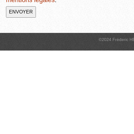
©2024 Fréderic H