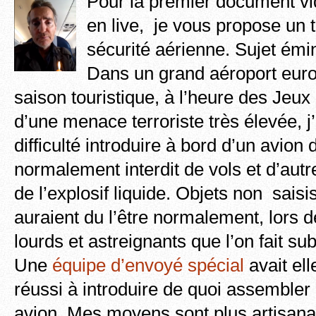
Pour la premier document vi
en live, je vous propose un 
sécurité aérienne. Sujet ém
Dans un grand aéroport euro
saison touristique, à l’heure des Jeux
d’une menace terroriste très élevée, 
difficulté introduire à bord d’un avion 
normalement interdit de vols et d’aut
de l’explosif liquide. Objets non sais
auraient du l’être normalement, lors d
lourds et astreignants que l’on fait su
Une
équipe d’envoyé spécial
avait ell
réussi à introduire de quoi assemble
avion. Mes moyens sont plus artisan