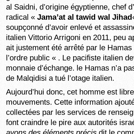
al Saidni, d’origine égyptienne, chef d
radical «
Jama’at al tawid wal Jihad
soupçonné d’avoir enlevé et assassiné
italien Vittorio Arrigoni en 2011, peu 
ait justement été arrêté par le Hamas
l’ordre public « . Le pacifiste italien d
monnaie d’échange. le Hamas n’a pa
de Malqidisi a tué l’otage italien.
Aujourd’hui donc, cet homme est libr
mouvements. Cette information ajouté
collectées par les services de rensei
font craindre le pire aux autorités isr
avons des éléments précis
dit le com