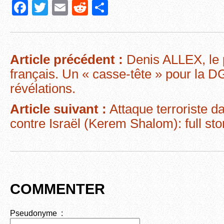
F
T
E
R
P
a
wi
m
e
ar
c
tt
ail
d
ta
e
er
di
g
Article précédent :
Denis ALLEX, le 
b
t
er
français. Un « casse-tête » pour la 
o
révélations.
o
Article suivant :
Attaque terroriste da
k
contre Israël (Kerem Shalom): full sto
COMMENTER
Pseudonyme :