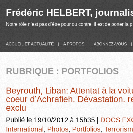
Frédéric HELBERT, journalis
Notre rôle n’est pas d’être pour ou contre, il est de porter la
ACCUEIL ET ACTUALITÉ
|
A PROPOS
|
ABONNEZ-VOUS
RUBRIQUE : PORTFOLIOS
Beyrouth, Liban: Attentat à la voi
coeur d’Achrafieh. Dévastation. 
exclu
Publié le 19/10/2012 à 15h35 |
DOCS EX
International
,
Photos
,
Portfolios
,
Terroris