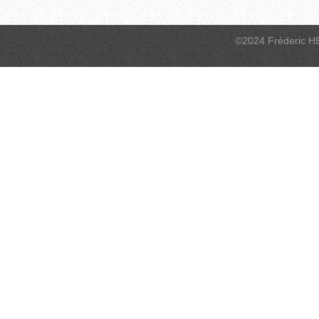
©2024 Fréderic H