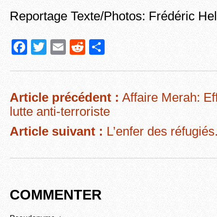
Reportage Texte/Photos: Frédéric Hel
F
T
E
R
P
a
wi
m
e
ar
c
tt
ail
d
ta
e
er
di
g
Article précédent :
Affaire Merah: Eff
b
t
er
lutte anti-terroriste
o
Article suivant :
L’enfer des réfugiés.
o
k
COMMENTER