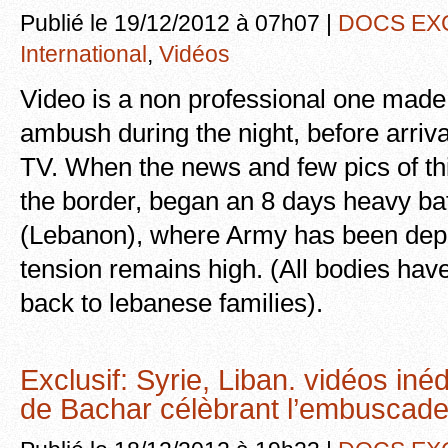
Publié le 19/12/2012 à 07h07 |
DOCS EX
International
,
Vidéos
Video is a non professional one made j
ambush during the night, before arrival 
TV. When the news and few pics of t
the border, began an 8 days heavy batt
(Lebanon), where Army has been dep
tension remains high. (All bodies hav
back to lebanese families).
Exclusif: Syrie, Liban. vidéos in
de Bachar célèbrant l’embuscade