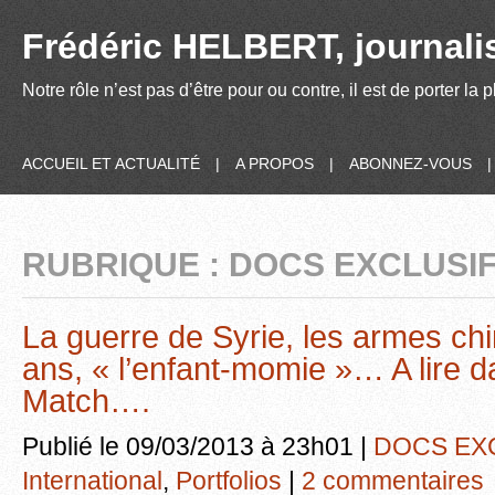
Frédéric HELBERT, journalis
Notre rôle n’est pas d’être pour ou contre, il est de porter la
ACCUEIL ET ACTUALITÉ
|
A PROPOS
|
ABONNEZ-VOUS
RUBRIQUE : DOCS EXCLUSI
La guerre de Syrie, les armes c
ans, « l’enfant-momie »… A lire d
Match….
Publié le 09/03/2013 à 23h01 |
DOCS EX
International
,
Portfolios
|
2 commentaires