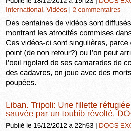
Publié le 18/12/2012 à 19h23 |
DOCS EX
International
,
Vidéos
|
2 commentaires
Des centaines de vidéos sont diffusés
montrant les atrocités commises dans 
Ces vidéos-ci sont singulières, parce qu
point (de non retour?) ou l’on peut ar
l’oeil rigolard de ses camarades de c
des cadavres, on joue avec des mor
poupées.
Liban. Tripoli: Une fillette réfugié
sauvée par un toubib révolté.
Publié le 15/12/2012 à 22h53 |
DOCS EX