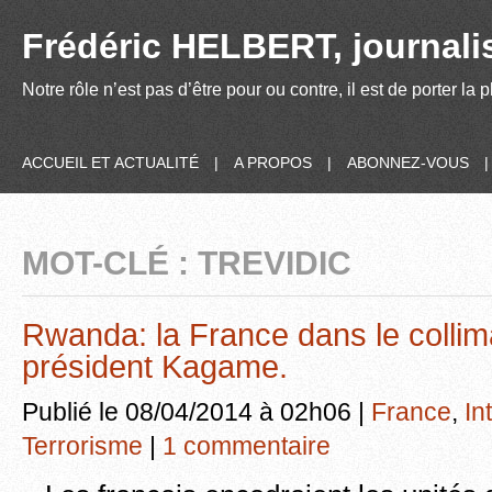
Frédéric HELBERT, journalis
Notre rôle n’est pas d’être pour ou contre, il est de porter la
ACCUEIL ET ACTUALITÉ
|
A PROPOS
|
ABONNEZ-VOUS
MOT-CLÉ : TREVIDIC
Rwanda: la France dans le collim
président Kagame.
Publié le 08/04/2014 à 02h06 |
France
,
In
Terrorisme
|
1 commentaire