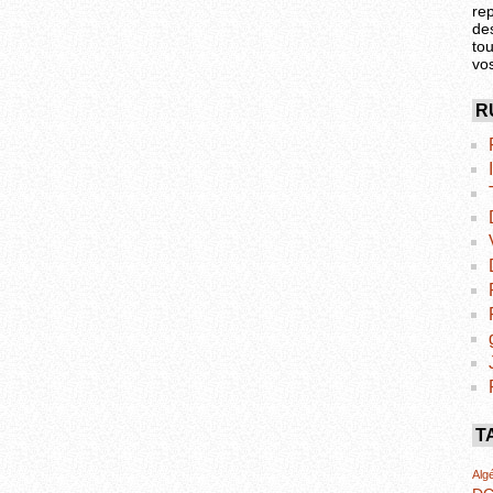
re
de
tou
vo
R
T
Algé