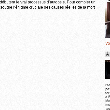
 débutera le vrai processus d’autopsie. Pour combler un
ésoudre l’énigme cruciale des causes réelles de la mort
Vo
À
l'a
pa
ter
à 
Mo
mu
ac