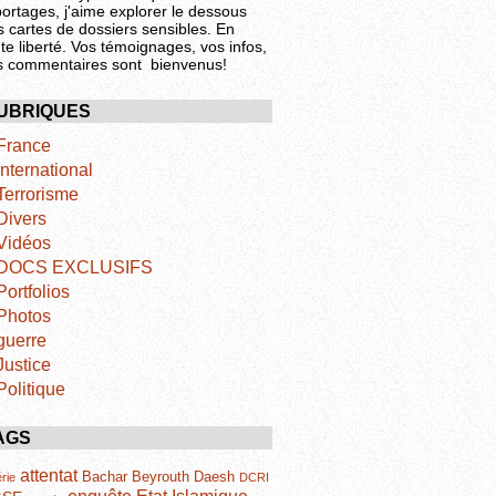
portages, j'aime explorer le dessous
s cartes de dossiers sensibles. En
te liberté. Vos témoignages, vos infos,
s commentaires sont bienvenus!
UBRIQUES
France
International
Terrorisme
Divers
Vidéos
DOCS EXCLUSIFS
Portfolios
Photos
guerre
Justice
Politique
AGS
attentat
Bachar
Beyrouth
Daesh
rie
DCRI
Etat Islamique