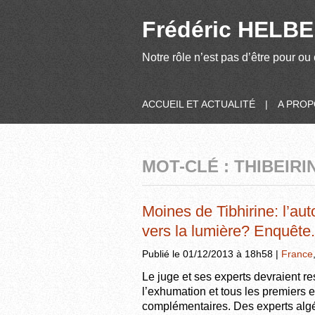
Frédéric HELBER
Notre rôle n’est pas d’être pour ou 
ACCUEIL ET ACTUALITÉ
|
A PRO
MOT-CLÉ : THIBEIRI
Moines de Tibhirine: l’aut
vers la lumière? Enquête.
Publié le 01/12/2013 à 18h58 |
France
Le juge et ses experts devraient re
l’exhumation et tous les premiers
complémentaires. Des experts algér