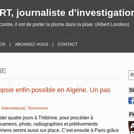
T, journaliste d'investigatio
contre, il est de porter la plume dans la plaie. (Albert Londres)
POS
|
ABONNEZ-VOUS
|
CONTACT
NE
opsie enfin possible en Algérie. Un pas
S
,
International
,
Terrorisme
F
ster quatre jours à Thibirine, pour procéder à
 examens, photo, radiographies et prélèvements
iens seront aussi sur place. C’est ensuite à Paris grâce