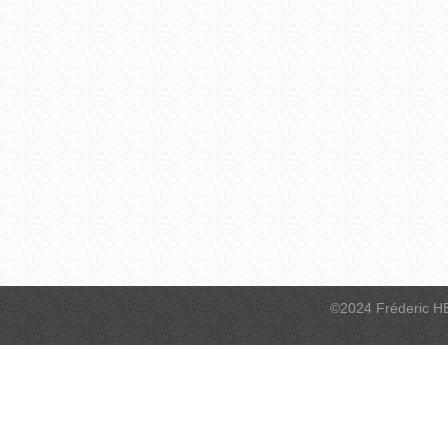
©2024 Fréderic H