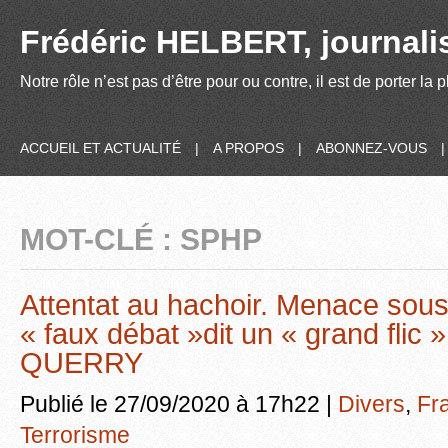
Frédéric HELBERT, journalis
Notre rôle n’est pas d’être pour ou contre, il est de porter la
ACCUEIL ET ACTUALITÉ
|
A PROPOS
|
ABONNEZ-VOUS
MOT-CLÉ : SPHP
Attentat au hachoir. Menace sou
« faux débat »dit un « grand flic
QUERRY
Publié le 27/09/2020 à 17h22 |
Divers
,
Fr
Terrorisme