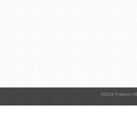
©2024 Fréderic H