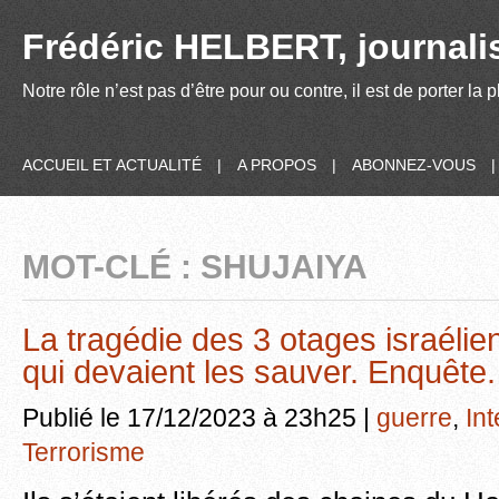
Frédéric HELBERT, journalis
Notre rôle n’est pas d’être pour ou contre, il est de porter la
ACCUEIL ET ACTUALITÉ
|
A PROPOS
|
ABONNEZ-VOUS
MOT-CLÉ : SHUJAIYA
La tragédie des 3 otages israélie
qui devaient les sauver. Enquête.
Publié le 17/12/2023 à 23h25 |
guerre
,
Int
Terrorisme