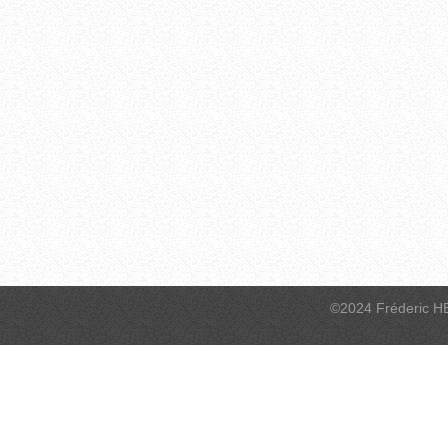
©2024 Fréderic H