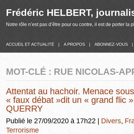
Frédéric HELBERT, journalis
Notre rôle n’est pas d’être pour ou contre, il est de porter la
ACCUEIL ET ACTUALITÉ
|
A PROPOS
|
ABONNEZ-VOUS
MOT-CLÉ : RUE NICOLAS-AP
Attentat au hachoir. Menace sou
« faux débat »dit un « grand flic
QUERRY
Publié le 27/09/2020 à 17h22 |
Divers
,
Fr
Terrorisme