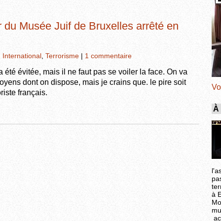
du Musée Juif de Bruxelles arrêté en
,
International
,
Terrorisme
|
1 commentaire
été évitée, mais il ne faut pas se voiler la face. On va
moyens dont on dispose, mais je crains que. le pire soit
Vo
riste français.
À
l'a
pa
ter
à 
Mo
mu
ac