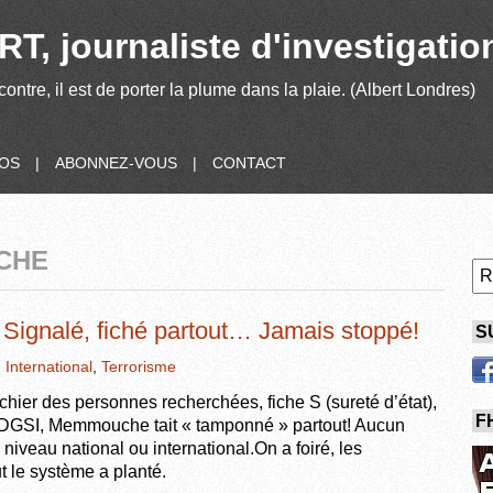
T, journaliste d'investigatio
contre, il est de porter la plume dans la plaie. (Albert Londres)
POS
|
ABONNEZ-VOUS
|
CONTACT
CHE
Signalé, fiché partout… Jamais stoppé!
S
,
International
,
Terrorisme
chier des personnes recherchées, fiche S (sureté d’état),
F
DGSI, Memmouche tait « tamponné » partout! Aucun
 niveau national ou international.On a foiré, les
t le système a planté.