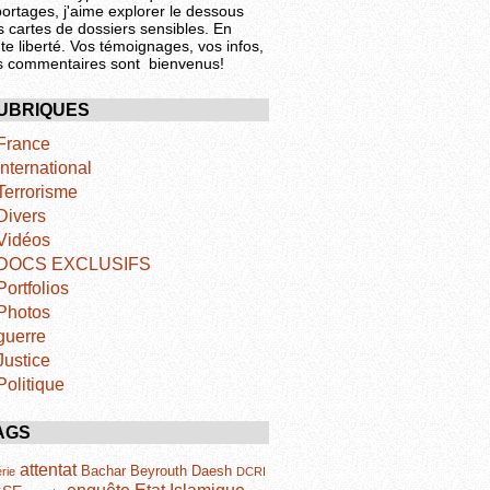
portages, j'aime explorer le dessous
s cartes de dossiers sensibles. En
te liberté. Vos témoignages, vos infos,
s commentaires sont bienvenus!
UBRIQUES
France
International
Terrorisme
Divers
Vidéos
DOCS EXCLUSIFS
Portfolios
Photos
guerre
Justice
Politique
AGS
attentat
Bachar
Beyrouth
Daesh
rie
DCRI
Etat Islamique