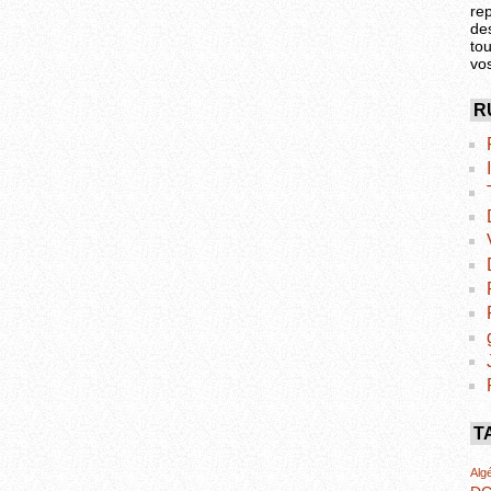
re
de
tou
vo
R
T
Algé