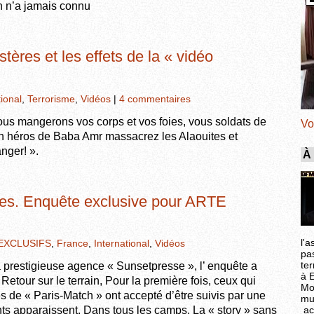
an n’a jamais connu
tères et les effets de la « vidéo
tional
,
Terrorisme
,
Vidéos
|
4 commentaires
us mangerons vos corps et vos foies, vous soldats de
Vo
Oh héros de Baba Amr massacrez les Alaouites et
nger! ».
À
ues. Enquête exclusive pour ARTE
l'a
EXCLUSIFS
,
France
,
International
,
Vidéos
pa
ter
 prestigieuse agence « Sunsetpresse », l’ enquête a
à 
Retour sur le terrain, Pour la première fois, ceux qui
Mo
 de « Paris-Match » ont accepté d’être suivis par une
mu
ac
ts apparaissent. Dans tous les camps. La « story » sans