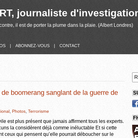
T, journaliste d'investigatio
contre, il est de porter la plume dans la plaie. (Albert Londres)
POS
|
ABONNEZ-VOUS
|
CONTACT
r de boomerang sanglant de la guerre de
S
tional
,
Photos
,
Terrorisme
F
ile est plus présent que jamais affirment tous les experts.
uns la considèrent déjà comme inéluctable Et si cette
nt ceux qui pensent qu’elle pourrait déboucher sur le