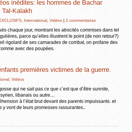
idéos inédites: les hommes de Bachar
 Tal-Kalakh
EXCLUSIFS
,
International
,
Vidéos
|
2 commentaires
sés chaque jour, montrant les atrocités commises dans tel
ulières, parce qu’elles illustrent le point (de non retour?)
’oeil rigolard de ses camarades de combat, on profane des
s comme avec des poupées.
 enfants premières victimes de la guerre.
tional
,
Vidéos
gosse qui ne sait pas ce que c’est que d’être sunnite,
. syrien, libanais ou autre…
éhension à l’état brut devant des parents impuissants. et
es y vont de leurs promesses rassurantes..