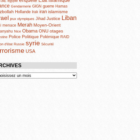
enquête
GSE
egypte
ance
guerre
GIGN
Hamas
Gendarmerie
iran
zbollah
islamisme
Hollande
Irak
Liban
rael
Justice
Jihad
jeux olympiques
Merah
Moyen-Orient
i
menace
Obama
otages
ONU
tanyahu
Nice
Politique
Police
Polémique
RAID
estine
syrie
on d'état
Russie
Sécurité
errorisme
USA
RCHIVES