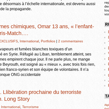
re
 désormais à l’échelle internationale, est devenu aussi
de
ou de la propagande.
tou
vo
R
rmes chimiques, Omar 13 ans, « l’enfant-
ris-Match….
EXCLUSIFS
,
International
,
Portfolios
|
2 commentaires
s vapeurs et fumées blanches toxiques d’un
en Syrie. Réfugié au Liban, terriblement atteint, ses
nes empirent chaque jour. Il ne parle plus, ne mange
e Beyrouth, est soigné au « mieux », avec trois fois rien,
en franco-syrien et son équipe de volontaires. Il n’a
conque ONG occidentale
 Llibération prochaine du terroriste
T
. Long Story
Algé
,
International
,
Terrorisme