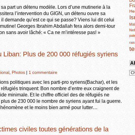
D
Fr
r sa part un détenu modèle. Lors d’une mutinerie à la
He
sitera l’intervention du GIGN, un détenu ouvre sa
Is
 il demande qu’est ce qui se passe? Viens lui dit celui
Mal
e mutine! Georges Ibrahim Abdallah fera alors demi-tour
Ne
non sans avoir lâché: « Ca ne m’intéresse pas! »
pal
rais
t
 Liban: Plus de 200 000 réfugiés syriens
A
tional
,
Photos
|
1 commentaire
ions politiques avec les parti-pro syriens(Bachar), et les
 réfugiés trinquent: Bon nombre d’entre eux craignent de
ide minimale. Et le chiffre officiel des de réfugiés ne
 à plus de 230 000 le nombre de syriens ayant fui la guerre.
 phénomène et le moins bien armé pour lutter…
ctimes civiles toutes générations de la