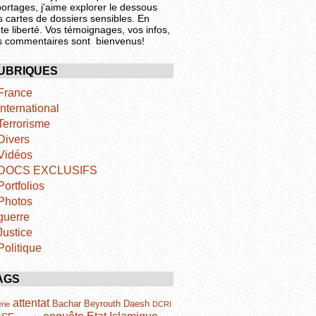
portages, j'aime explorer le dessous
s cartes de dossiers sensibles. En
te liberté. Vos témoignages, vos infos,
s commentaires sont bienvenus!
UBRIQUES
France
International
Terrorisme
Divers
Vidéos
DOCS EXCLUSIFS
Portfolios
Photos
guerre
Justice
Politique
AGS
attentat
Bachar
Beyrouth
Daesh
rie
DCRI
Etat Islamique