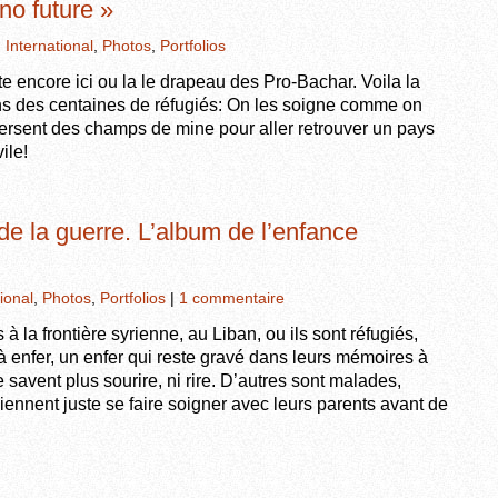
no future »
,
International
,
Photos
,
Portfolios
tte encore ici ou la le drapeau des Pro-Bachar. Voila la
ns des centaines de réfugiés: On les soigne comme on
aversent des champs de mine pour aller retrouver un pays
ile!
de la guerre. L’album de l’enfance
ional
,
Photos
,
Portfolios
|
1 commentaire
à la frontière syrienne, au Liban, ou ils sont réfugiés,
à enfer, un enfer qui reste gravé dans leurs mémoires à
 savent plus sourire, ni rire. D’autres sont malades,
viennent juste se faire soigner avec leurs parents avant de