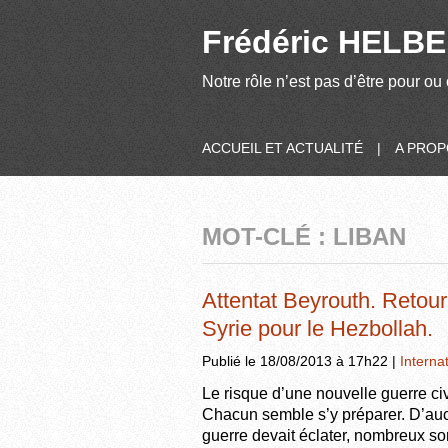
Frédéric HELBER
Notre rôle n’est pas d’être pour ou 
ACCUEIL ET ACTUALITÉ
|
A PRO
MOT-CLÉ : LIBAN
Attentat Beyrouth. Retou
Syrie pour le Hezbollah.
Publié le 18/08/2013 à 17h22 |
Interna
Le risque d’une nouvelle guerre civ
Chacun semble s’y préparer. D’auc
guerre devait éclater, nombreux so