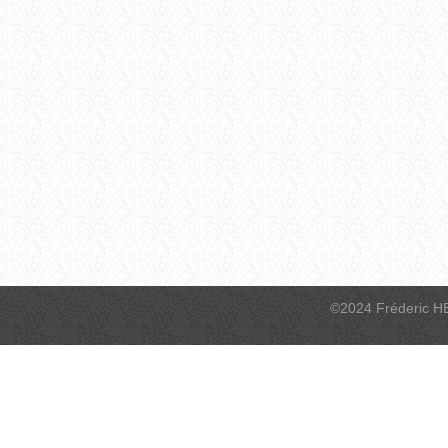
©2024 Fréderic H