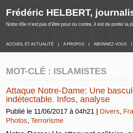
Frédéric HELBERT, journalis
Notre rôle n’est pas d’être pour ou contre, il est de porter la
ACCUEIL ET ACTUALITÉ
|
A PROPOS
|
ABONNEZ-VOUS
MOT-CLÉ : ISLAMISTES
Attaque Notre-Dame: Une bascul
indétectable. Infos, analyse
Publié le 11/06/2017 à 04h21 |
Divers
,
Fr
Photos
,
Terrorisme