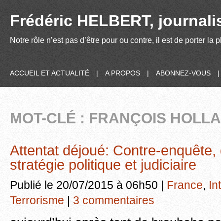
Frédéric HELBERT, journalis
Notre rôle n’est pas d’être pour ou contre, il est de porter la
ACCUEIL ET ACTUALITÉ
|
A PROPOS
|
ABONNEZ-VOUS
MOT-CLÉ : FRANÇOIS HOLL
Attentat déjoué: Contre-enquête, 
stratégie politique et judiciaire
Publié le 20/07/2015 à 06h50 |
France
,
In
Terrorisme
|
3 commentaires