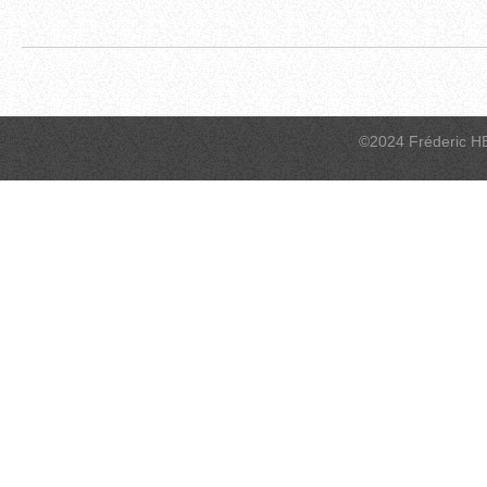
©2024 Fréderic H