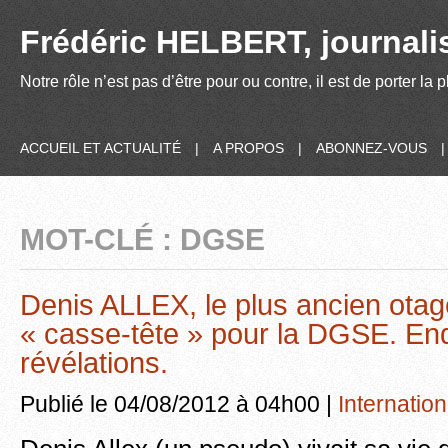
Frédéric HELBERT, journalis
Notre rôle n’est pas d’être pour ou contre, il est de porter la
ACCUEIL ET ACTUALITÉ
|
A PROPOS
|
ABONNEZ-VOUS
MOT-CLÉ : DGSE
Denis ALLEX, le plus ancien otag
« casse-tête » pour la DGSE. En
révélations.
Publié le 04/08/2012 à 04h00 |
Internation