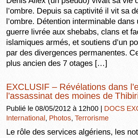
Denis Allex (un pseudo) vivait sa vie 
l’ombre. Depuis sa captivité il vit sa 
l’ombre. Détention interminable dans
guerre livrée aux shebabs, clans et f
islamiques armés, et soutiens d’un po
par des divergences permanentes. C
plus ancien des 7 otages […]
EXCLUSIF – Révélations dans l’
l’assassinat des moines de Thibir
Publié le 08/05/2012 à 12h00 |
DOCS EX
International
,
Photos
,
Terrorisme
Le rôle des services algériens, les no