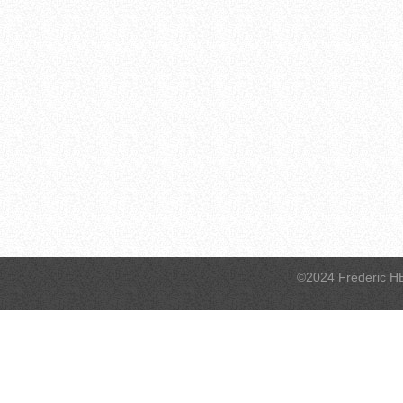
©2024 Fréderic H