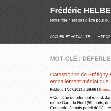
Frédéric HELBER
Notre rôle n’est pas d’être pour ou 
ACCUEIL ET ACTUALITÉ
|
A PRO
MOT-CLÉ : DÉFERL
Catastrophe de Brétigny-s
emballement médiatique.
Publié le 14/07/2013 à 16h55 |
Divers
,
« Ce fut un déferlement record. Jam
même Gare du Nord (59 morts, des 
Concorde. Jamais pareil défilé. Le