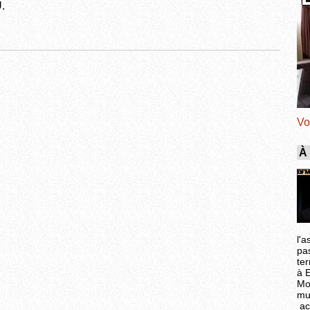
.
Vo
À
l'a
pa
ter
à 
Mo
mu
ac