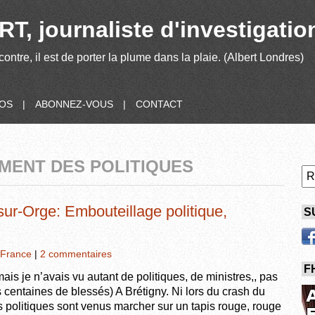
T, journaliste d'investigatio
contre, il est de porter la plume dans la plaie. (Albert Londres)
POS
|
ABONNEZ-VOUS
|
CONTACT
EMENT DES POLITIQUES
ur-Orge: Embouteillage politique,
S
France
|
2 commentaires
F
ais je n’avais vu autant de politiques, de ministres,, pas
centaines de blessés) A Brétigny. Ni lors du crash du
s politiques sont venus marcher sur un tapis rouge, rouge