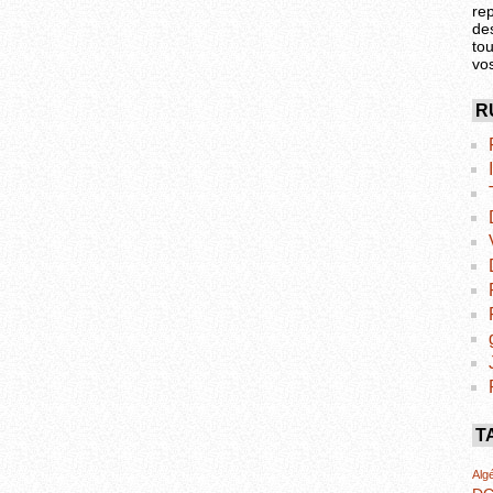
re
de
tou
vo
R
T
Algé