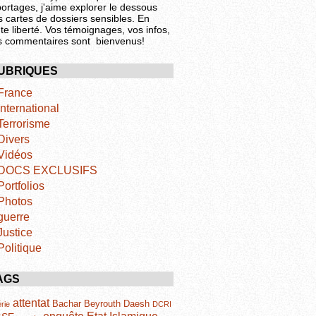
portages, j'aime explorer le dessous
s cartes de dossiers sensibles. En
te liberté. Vos témoignages, vos infos,
s commentaires sont bienvenus!
UBRIQUES
France
International
Terrorisme
Divers
Vidéos
DOCS EXCLUSIFS
Portfolios
Photos
guerre
Justice
Politique
AGS
attentat
Bachar
Beyrouth
Daesh
rie
DCRI
Etat Islamique