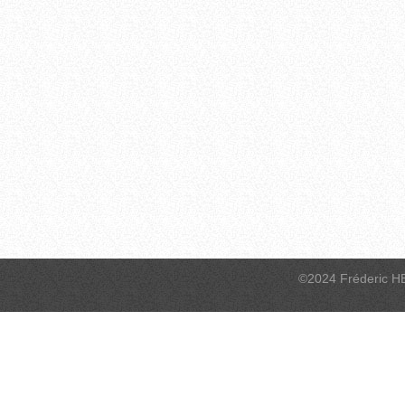
©2024 Fréderic H