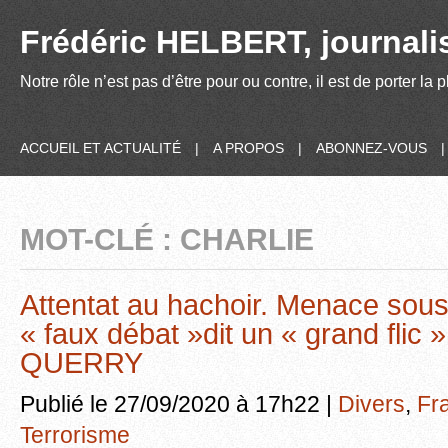
Frédéric HELBERT, journalis
Notre rôle n’est pas d’être pour ou contre, il est de porter la
ACCUEIL ET ACTUALITÉ
|
A PROPOS
|
ABONNEZ-VOUS
MOT-CLÉ : CHARLIE
Attentat au hachoir. Menace sou
« faux débat »dit un « grand flic
QUERRY
Publié le 27/09/2020 à 17h22 |
Divers
,
Fr
Terrorisme