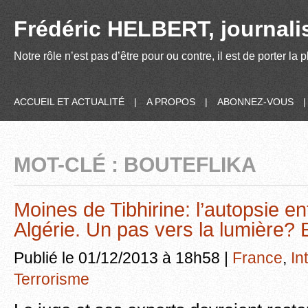
Frédéric HELBERT, journalis
Notre rôle n’est pas d’être pour ou contre, il est de porter la
ACCUEIL ET ACTUALITÉ
|
A PROPOS
|
ABONNEZ-VOUS
MOT-CLÉ : BOUTEFLIKA
Moines de Tibhirine: l’autopsie en
Algérie. Un pas vers la lumière?
Publié le 01/12/2013 à 18h58 |
France
,
In
Terrorisme