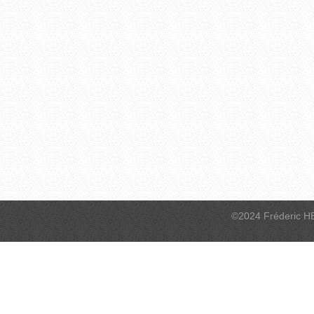
©2024 Fréderic H