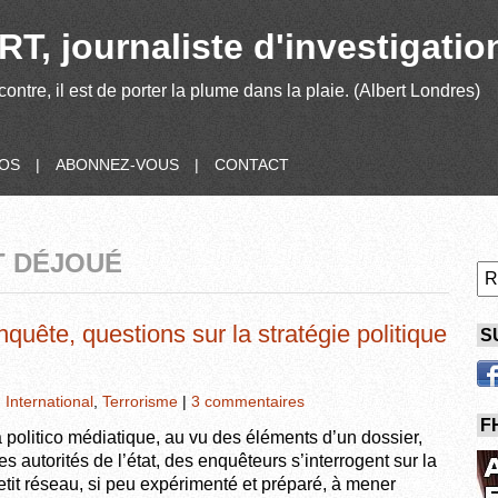
T, journaliste d'investigatio
contre, il est de porter la plume dans la plaie. (Albert Londres)
POS
|
ABONNEZ-VOUS
|
CONTACT
T DÉJOUÉ
quête, questions sur la stratégie politique
S
,
International
,
Terrorisme
|
3 commentaires
F
 politico médiatique, au vu des éléments d’un dossier,
s autorités de l’état, des enquêteurs s’interrogent sur la
petit réseau, si peu expérimenté et préparé, à mener