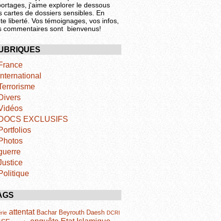
portages, j'aime explorer le dessous
s cartes de dossiers sensibles. En
te liberté. Vos témoignages, vos infos,
s commentaires sont bienvenus!
UBRIQUES
France
International
Terrorisme
Divers
Vidéos
DOCS EXCLUSIFS
Portfolios
Photos
guerre
Justice
Politique
AGS
attentat
Bachar
Beyrouth
Daesh
rie
DCRI
Etat Islamique