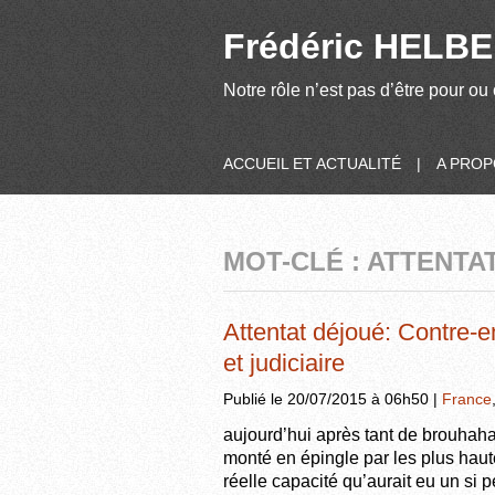
Frédéric HELBER
Notre rôle n’est pas d’être pour ou 
ACCUEIL ET ACTUALITÉ
|
A PRO
MOT-CLÉ : ATTENTA
Attentat déjoué: Contre-en
et judiciaire
Publié le 20/07/2015 à 06h50 |
France
aujourd’hui après tant de brouhaha
monté en épingle par les plus haute
réelle capacité qu’aurait eu un si 