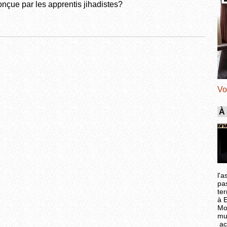
onçue par les apprentis jihadistes?
Vo
À
l'a
pa
ter
à 
Mo
mu
ac