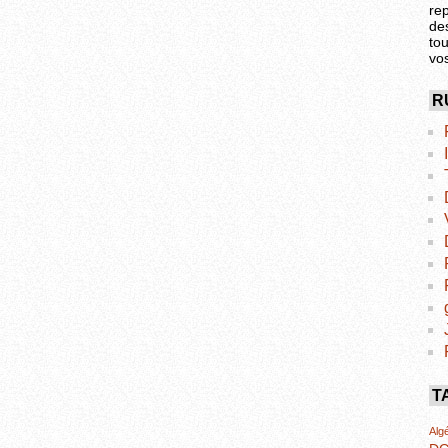
re
de
tou
vo
R
T
Algé