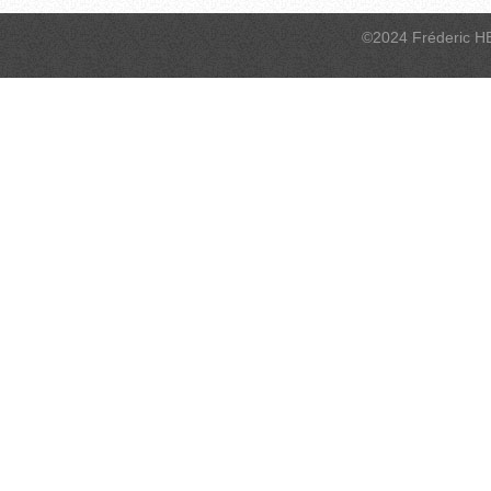
©2024 Fréderic H