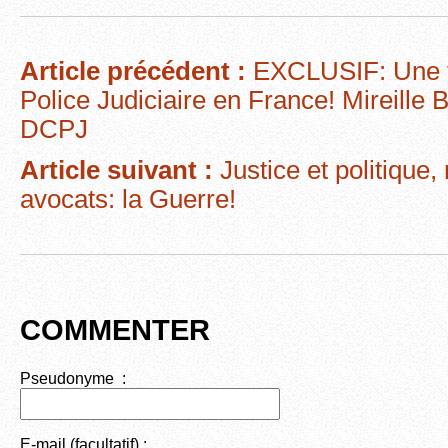
c
tt
ail
d
ta
e
er
di
g
Article précédent :
EXCLUSIF: Une f
b
t
er
Police Judiciaire en France! Mireille 
o
DCPJ
o
Article suivant :
Justice et politique,
k
avocats: la Guerre!
COMMENTER
Pseudonyme :
E-mail (facultatif) :