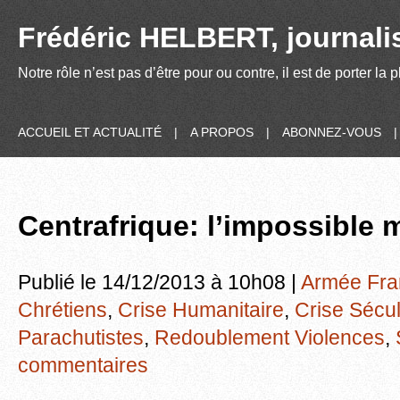
Frédéric HELBERT, journalis
Notre rôle n’est pas d’être pour ou contre, il est de porter la
ACCUEIL ET ACTUALITÉ
|
A PROPOS
|
ABONNEZ-VOUS
Centrafrique: l’impossible 
Publié le 14/12/2013 à 10h08 |
Armée Fra
Chrétiens
,
Crise Humanitaire
,
Crise Sécul
Parachutistes
,
Redoublement Violences
,
commentaires