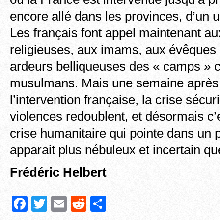
encore allé dans les provinces, d’u
Les français font appel maintenant au
religieuses, aux imams, aux évêques 
ardeurs belliqueuses des « camps » c
musulmans. Mais une semaine après 
l’intervention française, la crise sécur
violences redoublent, et désormais c’
crise humanitaire qui pointe dans un p
apparait plus nébuleux et incertain 
Frédéric Helbert
F
T
E
R
P
a
wi
m
e
ar