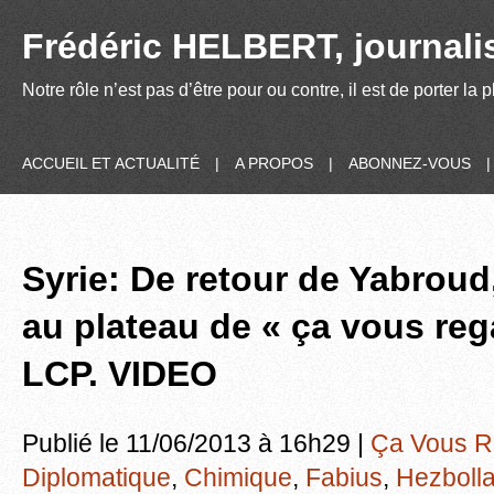
Frédéric HELBERT, journalis
Notre rôle n’est pas d’être pour ou contre, il est de porter la
ACCUEIL ET ACTUALITÉ
|
A PROPOS
|
ABONNEZ-VOUS
Syrie: De retour de Yabroud
au plateau de « ça vous reg
LCP. VIDEO
Publié le 11/06/2013 à 16h29 |
Ça Vous R
Diplomatique
,
Chimique
,
Fabius
,
Hezboll