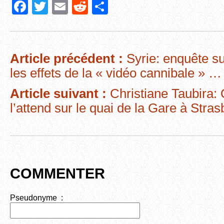
F
T
E
R
P
a
wi
m
e
ar
c
tt
ail
d
ta
e
er
di
g
Article précédent :
Syrie: enquête su
b
t
er
les effets de la « vidéo cannibale » …
o
Article suivant :
Christiane Taubira: 
o
l’attend sur le quai de la Gare à Str
k
COMMENTER
Pseudonyme :