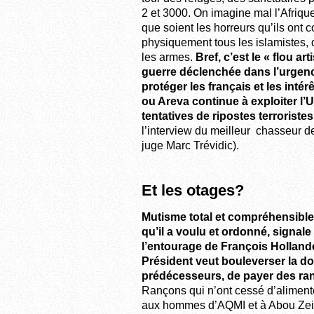
2 et 3000. On imagine mal l’Afriq
que soient les horreurs qu’ils ont 
physiquement tous les islamistes, 
les armes.
Bref, c’est le « flou ar
guerre déclenchée dans l’urgence
protéger les français et les inté
ou Areva continue à exploiter l’
tentatives de ripostes terroristes
l’interview du meilleur chasseur de
juge Marc Trévidic).
Et les otages?
Mutisme total et compréhensible 
qu’il a voulu et ordonné, signa
l’entourage de François Hollande
Président veut bouleverser la do
prédécesseurs, de payer des ran
Rançons qui n’ont cessé d’alimenté 
aux hommes d’AQMI et à Abou Zeid 