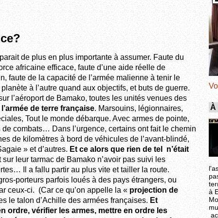
nce?
parait de plus en plus importante à assumer. Faute du
rce africaine efficace, faute d’une aide réelle de
, faute de la capacité de l’armée malienne à tenir le
Vo
 planète à l’autre quand aux objectifs, et buts de guerre.
 sur l’aéroport de Bamako, toutes les unités venues des
À
 l’armée de terre française
. Marsouins, légionnaires,
ciales, Tout le monde débarque. Avec armes de pointe,
s de combats… Dans l’urgence, certains ont fait le chemin
nes de kilomètres à bord de véhicules de l’avant-blindé,
Sagaie » et d’autres.
Et ce alors que rien de tel n’était
 sur leur tarmac de Bamako n’avoir pas suivi les
l'a
s… Il a fallu partir au plus vite et tailler la route.
pa
ros-porteurs parfois loués à des pays étrangers, ou
ter
r ceux-ci. (Car ce qu’on appelle la «
projection de
à 
Mo
s le talon d’Achille des armées françaises.
Et
mu
en ordre, vérifier les armes, mettre en ordre les
ac