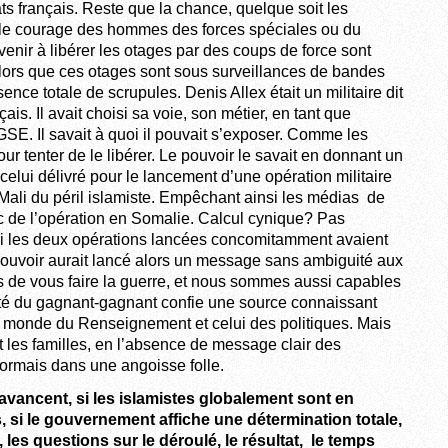
s français. Reste que la chance, quelque soit les
t le courage des hommes des forces spéciales ou du
enir à libérer les otages par des coups de force sont
s lors que ces otages sont sous surveillances de bandes
sence totale de scrupules. Denis Allex était un militaire dit
. Il avait choisi sa voie, son métier, en tant que
E. Il savait à quoi il pouvait s’exposer. Comme les
enter de le libérer. Le pouvoir le savait en donnant un
elui délivré pour le lancement d’une opération militaire
Mali du péril islamiste. Empêchant ainsi les médias de
c de l’opération en Somalie. Calcul cynique? Pas
si les deux opérations lancées concomitamment avaient
pouvoir aurait lancé alors un message sans ambiguité aux
de vous faire la guerre, et nous sommes aussi capables
 été du gagnant-gagnant confie une source connaissant
le monde du Renseignement et celui des politiques. Mais
t les familles, en l’absence de message clair des
ormais dans une angoisse folle.
 avancent, si les islamistes globalement sont en
us, si le gouvernement affiche une détermination totale,
 les questions sur le déroulé, le résultat, le temps