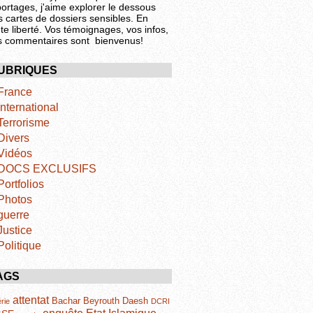
portages, j'aime explorer le dessous
s cartes de dossiers sensibles. En
te liberté. Vos témoignages, vos infos,
s commentaires sont bienvenus!
UBRIQUES
France
International
Terrorisme
Divers
Vidéos
DOCS EXCLUSIFS
Portfolios
Photos
guerre
Justice
Politique
AGS
attentat
Bachar
Beyrouth
Daesh
rie
DCRI
Etat Islamique