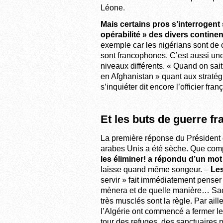
Léone.
Mais certains pros s’interrogent s
opérabilité » des divers contine
exemple car les nigérians sont de 
sont francophones. C’est aussi une 
niveaux différents. « Quand on sa
en Afghanistan » quant aux stratégi
s’inquiéter dit encore l’officier fr
Et les buts de guerre fr
La première réponse du Président d
arabes Unis a été sèche. Que compt
les éliminer! a répondu d’un mo
laisse quand même songeur. –
Les
servir » fait immédiatement penser
mènera et de quelle manière… Sacha
très musclés sont la règle. Par ai
l’Algérie ont commencé a fermer leu
tour des refuges, des sanctuaires p