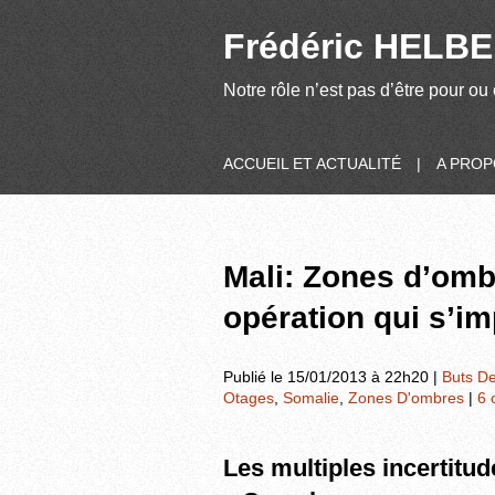
Frédéric HELBER
Notre rôle n’est pas d’être pour ou 
ACCUEIL ET ACTUALITÉ
|
A PRO
Mali: Zones d’omb
opération qui s’im
Publié le 15/01/2013 à 22h20 |
Buts De
Otages
,
Somalie
,
Zones D'ombres
|
6 
Les multiples incertitud