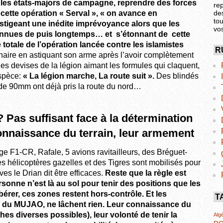
ir les états-majors de campagne, reprendre des forces
re
de
s cette opération « Serval », « on avance en
tou
stigeant une inédite imprévoyance alors que les
vo
connues de puis longtemps… et s’étonnant de cette
totale de l’opération lancée contre les islamistes
R
naire en astiquant son arme après l’avoir complètement
s devises de la légion aimant les formules qui claquent,
espèce:
« La légion marche, La route suit ».
Des blindés
e 90mm ont déjà pris la route du nord…
 Pas suffisant face à la détermination
connaissance du terrain, leur armement
 F1-CR, Rafale, 5 avions ravitailleurs, des Bréguet-
es hélicoptères gazelles et des Tigres sont mobilisés pour
es le Drian dit être efficaces.
Reste que la règle est
sonne n’est là au sol pour tenir des positions que les
rer, ces zones restent hors-contrôle. Et les
T
, du MUJAO, ne lâchent rien. Leur connaissance du
ches diverses possibles), leur volonté de tenir la
Algé