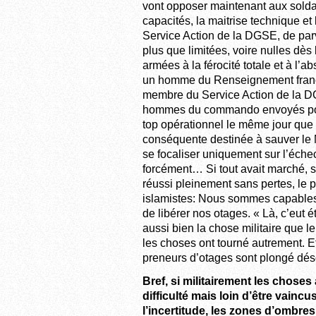
vont opposer maintenant aux soldat
capacités, la maitrise technique e
Service Action de la DGSE, de parv
plus que limitées, voire nulles dè
armées à la férocité totale et à l’ab
un homme du Renseignement français
membre du Service Action de la DGS
hommes du commando envoyés pour t
top opérationnel le même jour que c
conséquente destinée à sauver le 
se focaliser uniquement sur l’éche
forcément… Si tout avait marché, 
réussi pleinement sans pertes, le 
islamistes: Nous sommes capables 
de libérer nos otages. « Là, c’eut
aussi bien la chose militaire que 
les choses ont tourné autrement. E
preneurs d’otages sont plongé dés
Bref, si militairement les choses
difficulté mais loin d’être vainc
l’incertitude, les zones d’ombres,