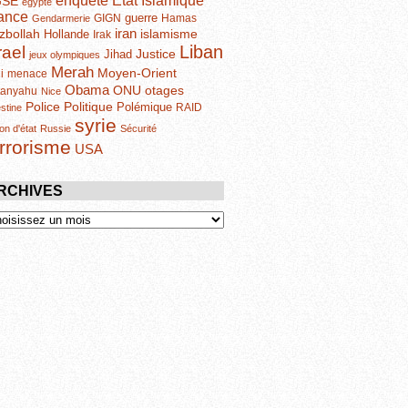
enquête
GSE
egypte
ance
guerre
GIGN
Hamas
Gendarmerie
iran
zbollah
islamisme
Hollande
Irak
Liban
rael
Justice
Jihad
jeux olympiques
Merah
Moyen-Orient
i
menace
Obama
otages
ONU
tanyahu
Nice
Politique
Police
Polémique
RAID
estine
syrie
on d'état
Russie
Sécurité
errorisme
USA
RCHIVES