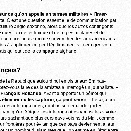
ur ce qu’on appelle en termes militaires « l’inter-
nts
. C’est une question essentielle de communication par
culture anglo-saxonne, alors que les autres contingents
question de technique et de règles militaires et de
it que nous nous somme souvent heurtés aux américains
es à appliquer, on peut légitimement s’interroger, voire
ançais qui était de la campagne afghane.
ançais?
e la République aujourd’hui en visite aux Emirats-
ez-vous faire des islamistes a interrogé un journaliste. –
t François Hollande.
Avant d’apporter un bémol qui
 éliminer ou les capturer, ça peut servir…
Le « ça peut
 à des interrogatoires, dont on se demande qui les
nt qu’en Afrique, les interrogatoires « musclés » voire
lleurs sachant que plusieurs pays voisins du Mali, comme
r frontières pour éviter, que ces pays deviennent à leur
our un nombre d’islamistes que l’on estime en l’état entre