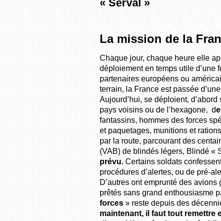
« Serval »
La mission de la Fra
Chaque jour, chaque heure elle ap
déploiement en temps utile d’une fo
partenaires européens ou américain
terrain, la France est passée d’une
Aujourd’hui, se déploient, d’abord
pays voisins ou de l’hexagone, d
e
fantassins, hommes des forces spé
et paquetages, munitions et ration
par la route, parcourant des centai
(VAB) de blindés légers, Blindé « 
prévu.
Certains soldats confessent
procédures d’alertes, ou de pré-alerte
D’autres ont emprunté des avions g
prêtés sans grand enthousiasme pa
forces
» reste depuis des décennie
maintenant, il faut tout remettre 