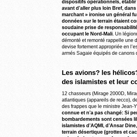
dispositifs opérationnels, établ
avant d’aller plus loin Bref, dan
marchant » ironise un général fu
données sur le terrain étaient 
soudaine prise de responsabilité 
occupant le Nord-Mali
. Un légion
démonté et remonté rappelle une de
devise fortement appropriée en l’
armés Sagaie équipés de canons d
Les avions? les hélicos?
des islamistes et leur 
12 chasseurs (Mirage 2000D, Mirage
atlantiques (appareils de recco), d
des frappes que le ministre Jean-Yv
connue et n’a pas changé: Si per
bombardements sont censées libé
islamistes d’AQMI, d’Ansar Dine
terrain désertique (grottes et ca