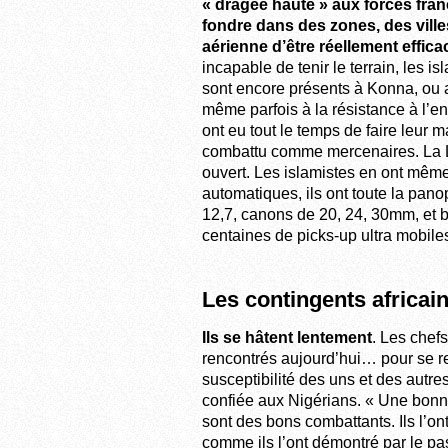
« dragée haute » aux forces franç
fondre dans des zones, des ville
aérienne d’être réellement effica
incapable de tenir le terrain, les is
sont encore présents à Konna, ou ail
même parfois à la résistance à l’en
ont eu tout le temps de faire leur 
combattu comme mercenaires. La Li
ouvert. Les islamistes en ont mê
automatiques, ils ont toute la pan
12,7, canons de 20, 24, 30mm, et ba
centaines de picks-up ultra mobiles
Les contingents africai
Ils se hâtent lentement
. Les chef
rencontrés aujourd’hui… pour se r
susceptibilité des uns et des autre
confiée aux Nigérians. « Une bonne 
sont des bons combattants. Ils l’on
comme ils l’ont démontré par le p