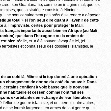
ue créer son Guantanamo, comme on imagine mal, quelles
commises, que la stratégie consiste à éliminer
qui, ne sont certainement pas prêts à se rendre à déposer
tistique total » si l’on peut dire quant à l’avenir de cette
 à l’improviste, certes pour protéger le Mali,
rêts français importants aussi bien en Afrique (au Mali
Uranium) que dans l’hexagone ou la crainte de
est bien réelle,
et
a été souvent évoquée ici, (cf
 terroristes et connaisseur des dossiers islamistes, le
de ce coté là
.
Même si le top donné à une opération
le un changement de donne du coté du pouvoir. Dans
, certains confient à voix basse que le nouveau
nne habituelle et cesser, comme l’ont fait ses
çons exorbitantes en échange de leur libération
.
l’effort de guerre islamiste, et ont permis entre autres,
de se fournir largement en armes de tout genre qu’ils