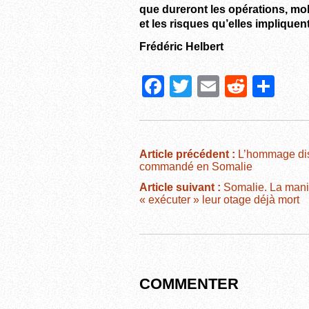
que dureront les opérations, mo
et les risques qu’elles impliquen
Frédéric Helbert
F
T
E
R
P
a
wi
m
e
ar
c
tt
ail
d
ta
e
er
di
g
Article précédent :
L’hommage dis
commandé en Somalie
b
t
er
Article suivant :
Somalie. La mani
o
« exécuter » leur otage déjà mort
o
k
COMMENTER