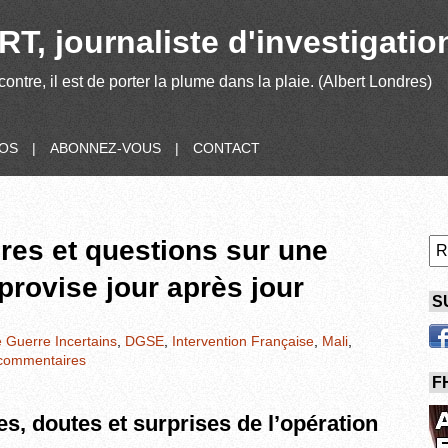
T, journaliste d'investigatio
contre, il est de porter la plume dans la plaie. (Albert Londres)
POS
|
ABONNEZ-VOUS
|
CONTACT
res et questions sur une
provise jour après jour
S
 Guerre Incertains
,
DGSE
,
Intervention Française
,
Mali
,
commentaires
F
es, doutes et surprises de l’opération