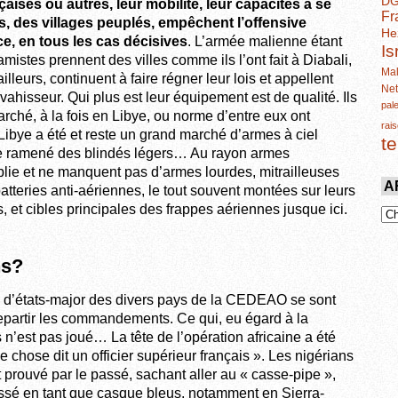
D
aises ou autres, leur mobilité, leur capacités à se
Fr
s, des villages peuplés, empêchent l’offensive
He
ce, en tous les cas décisives
. L’armée malienne étant
Is
lamistes prennent des villes comme ils l’ont fait à Diabali,
Mal
leurs, continuent à faire régner leur lois et appellent
Ne
vahisseur. Qui plus est leur équipement est de qualité. Ils
pal
marché, à la fois en Libye, ou norme d’entre eux ont
rais
bye a été et reste un grand marché d’armes à ciel
t
me ramené des blindés légers… Au rayon armes
oplie et ne manquent pas d’armes lourdes, mitrailleuses
A
tteries anti-aériennes, le tout souvent montées sur leurs
, et cibles principales des frappes aériennes jusque ici.
ns?
s d’états-major des divers pays de la CEDEAO se sont
epartir les commandements. Ce qui, eu égard à la
s n’est pas joué… La tête de l’opération africaine a été
chose dit un officier supérieur français ». Les nigérians
t prouvé par le passé, sachant aller au « casse-pipe »,
assé en tant que casque bleus, notamment en Sierra-