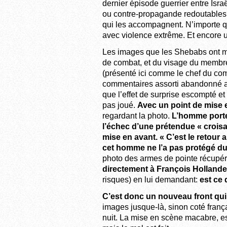
dernier épisode guerrier entre Isr
ou contre-propagande redoutables.
qui les accompagnent. N’importe qui
avec violence extrême. Et encore un
Les images que les Shebabs ont mis
de combat, et du visage du membr
(présenté ici comme le chef du com
commentaires assorti abandonné ap
que l’effet de surprise escompté et
pas joué.
Avec un point de mise e
regardant la photo.
L’homme porte
l’échec d’une prétendue « croisa
mise en avant. « C’est le retour 
cet homme ne l’a pas protégé du
photo des armes de pointe récupé
directement à François Hollande
risques) en lui demandant:
est ce 
C’est donc un nouveau front qui
images jusque-là, sinon coté franç
nuit. La mise en scène macabre, e