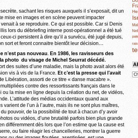
D
Fr
e secrète, sachant les risques auxquels il s’exposait, dit un
He
Is
te mise en images et en scène peuvent impacter
enait à se reproduire. Ce qui est possible. Car si Denis
Mal
lis lors du débriefing interne post-opérationnel a été tué
Ne
 ceux-ci persistent à dire qu’il a survécu, été jugé depuis,
pal
n sort et feront connaitre bientôt leur décision…
rais
t
de n’est pas nouveau
.
En 1986, les ravisseurs des
 la photo du visage de Michel Seurrat décédé.
A
ort des suites d’une maladie, mais la photo avait alors été
on vis à vis de la France.
Et c’est la presse qui l’avait
 de Libération, assorti de ce titre « danse macabre ».
 multipliées contre des ressortissants français dans le
ou la mise en ligne depuis la création du net, de vidéos,
de. L’attitude des médias occidentaux quand aux
varient de l’un à l’autre, mais ils ne sont plus maîtres,
du pouvoir, de la possibilité de tout à chacun d’y avoir
hotos ou vidéos, d’une brutalité parfois bien plus grande
ien différemment dès lors que l’on estime que la cause est
uerre, ou faire réagir les chancelleries, montrer la guerre
plans ou des images floutées, aseptisées, est une