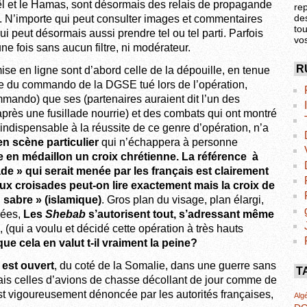
aël et le Hamas, sont désormais des relais de propagande
re
de
 N’importe qui peut consulter images et commentaires
tou
 peut désormais aussi prendre tel ou tel parti. Parfois
vo
e fois sans aucun filtre, ni modérateur.
R
e en ligne sont d’abord celle de la dépouille, en tenue
e du commando de la DGSE tué lors de l’opération,
mando) que ses (partenaires auraient dit l’un des
rès une fusillade nourrie) et des combats qui ont montré
 indispensable à la réussite de ce genre d’opération, n’a
n scène particulier
qui n’échappera à personne
 en médaillon un croix chrétienne. La référence à
de » qui serait menée par les français est clairement
aux croisades peut-on lire exactement mais la croix de
 sabre » (islamique)
. Gros plan du visage, plan élargi,
rées,
Les
Shebab
s’autorisent tout, s’adressant même
, (qui a voulu et décidé cette opération à très hauts
que cela en valut t-il vraiment la peine?
 est ouvert
, du coté de la Somalie, dans une guerre sans
T
ais celles d’avions de chasse décollant de jour comme de
st vigoureusement dénoncée par les autorités françaises,
Algé