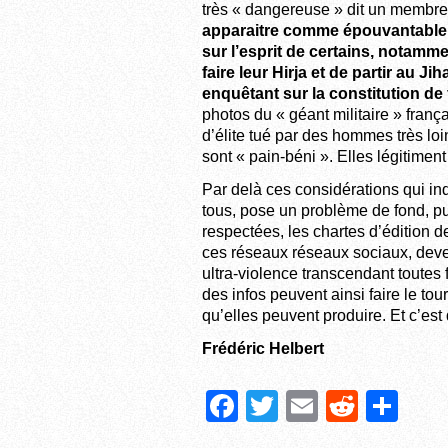
très « dangereuse » dit un membre d
apparaitre comme épouvantable p
sur l’esprit de certains, notamm
faire leur Hirja et de partir au Jih
enquêtant sur la constitution de 
photos du « géant militaire » fran
d’élite tué par des hommes très lo
sont « pain-béni ». Elles légitiment
Par delà ces considérations qui inq
tous, pose un problème de fond, pu
respectées, les chartes d’édition d
ces réseaux réseaux sociaux, deven
ultra-violence transcendant toutes
des infos peuvent ainsi faire le to
qu’elles peuvent produire. Et c’es
Frédéric Helbert
F
T
E
R
P
a
wi
m
e
ar