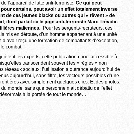
e l’appareil de lutte anti-terroriste.
Ce qui peut
our certains, peut avoir un effet totalement inverse
ent de ces jeunes blacks ou autres qui « rêvent » de
ad, dont parlait ici le juge anti-terroriste Marc Trévidic
filières maliennes.
Pour les sergents-recruteurs, ces
çais mis en déroute, d’un homme appartenant à une unité
in d’avoir reçu une formation de combattants d’exception,
 le combat.
uiètent les experts, cette publication-choc, accessible à
isqu’elles transcendent souvent les « règles » non
es réseaux sociaux: l’utilisation à outrance aujourd’hui de
us aujourd’hui, sans filtre, les vecteurs possibles d’une
 frontières avec simplement quelques clics. Et des photos,
ur du monde, sans que personne n’ait débattu de l’effet
t désormais à la portée de tout le monde…