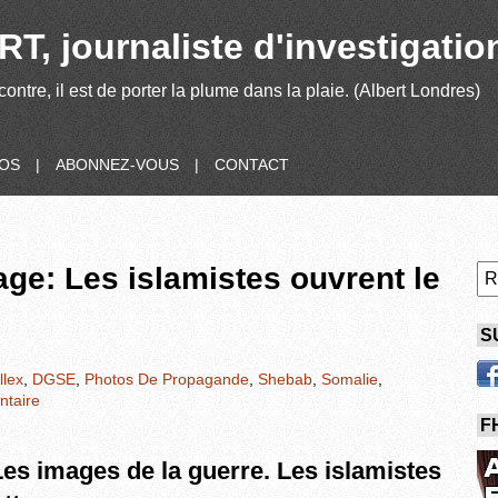
T, journaliste d'investigatio
contre, il est de porter la plume dans la plaie. (Albert Londres)
POS
|
ABONNEZ-VOUS
|
CONTACT
age: Les islamistes ouvrent le
S
llex
,
DGSE
,
Photos De Propagande
,
Shebab
,
Somalie
,
taire
F
Les images de la guerre. Les islamistes