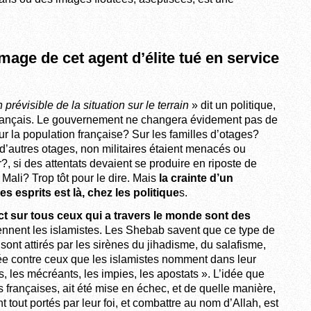
image de cet agent d’élite tué en service
prévisible de la situation sur le terrain
» dit un politique,
e français. Le gouvernement ne changera évidement pas de
sur la population française? Sur les familles d’otages?
i d’autres otages, non militaires étaient menacés ou
r?, si des attentats devaient se produire en riposte de
Mali? Trop tôt pour le dire. Mais
la crainte d’un
s esprits est là, chez les politique
s.
ct sur tous ceux qui a travers le monde sont des
nnent les islamistes. Les Shebab savent que ce type de
sont attirés par les sirènes du jihadisme, du salafisme,
ée contre ceux que les islamistes nomment dans leur
, les mécréants, les impies, les apostats ». L’idée que
les françaises, ait été mise en échec, et de quelle manière,
tout portés par leur foi, et combattre au nom d’Allah, est