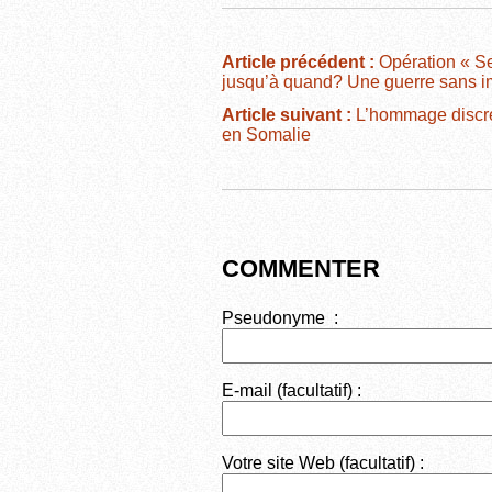
c
tt
ail
d
ta
e
er
di
g
Article précédent :
Opération « Se
jusqu’à quand? Une guerre sans i
b
t
er
Article suivant :
L’hommage discr
o
en Somalie
o
k
COMMENTER
Pseudonyme :
E-mail (facultatif) :
Votre site Web (facultatif) :