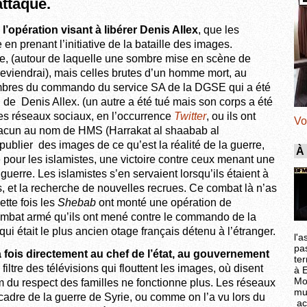
attaque.
l’opération visant à libérer Denis Allex
, que les
n prenant l’initiative de la bataille des images.
ge, (autour de laquelle une sombre mise en scène de
 reviendrai), mais celles brutes d’un homme mort, au
embres du commando du service SA de la DGSE qui a été
on de Denis Allex. (un autre a été tué mais son corps a été
 les réseaux sociaux, en l’occurrence
Twitter
, ou ils ont
Vo
acun au nom de HMS (Harrakat al shaabab al
ublier des images de ce qu’est la réalité de la guerre,
À
e pour les islamistes, une victoire contre ceux menant une
uerre. Les islamistes s’en servaient lorsqu’ils étaient à
s, et la recherche de nouvelles recrues. Ce combat là n’as
tte fois les
Shebab
ont monté une opération de
ombat armé qu’ils ont mené contre le commando de la
i était le plus ancien otage français détenu à l’étranger.
l'a
pa
a fois directement au chef de l’état, au gouvernement
ter
e filtre des télévisions qui flouttent les images, où disent
à 
Mo
m du respect des familles ne fonctionne plus. Les réseaux
mu
cadre de la guerre de Syrie, ou comme on l’a vu lors du
ac