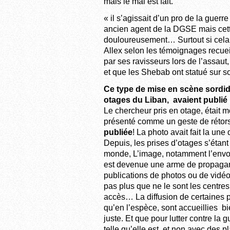
mais le mal est fait.
« il s’agissait d’un pro de la guerr
ancien agent de la DGSE mais cet
douloureusement… Surtout si cela v
Allex selon les témoignages recueil
par ses ravisseurs lors de l’assaut,
et que les Shebab ont statué sur so
Ce type de mise en scène sordi
otages du Liban, avaient publié
Le chercheur pris en otage, était m
présenté comme un geste de rétorsi
publiée
! La photo avait fait la une
Depuis, les prises d’otages s’étant
monde, L’image, notamment l’envoi 
est devenue une arme de propagan
publications de photos ou de vidéos 
pas plus que ne le sont les centres 
accès… La diffusion de certaines p
qu’en l’espèce, sont accueillies b
juste. Et que pour lutter contre la g
telle qu’elle est, et non avec des 