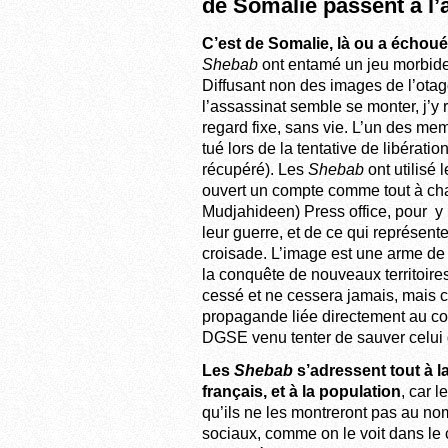
de Somalie passent à l’
C’est de Somalie, là ou a échoué 
Shebab
ont entamé un jeu morbide e
Diffusant non des images de l’ota
l’assassinat semble se monter, j’y
regard fixe, sans vie. L’un des m
tué lors de la tentative de libérati
récupéré). Les
Shebab
ont utilisé
ouvert un compte comme tout à ch
Mudjahideen) Press office, pour y p
leur guerre, et de ce qui représent
croisade. L’image est une arme de g
la conquête de nouveaux territoire
cessé et ne cessera jamais, mais ce
propagande liée directement au c
DGSE venu tenter de sauver celui qu
Les
Shebab
s’adressent tout à l
français, et à la population
, car l
qu’ils ne les montreront pas au no
sociaux, comme on le voit dans le 