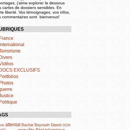
portages, j'aime explorer le dessous
s cartes de dossiers sensibles. En
te liberté. Vos témoignages, vos infos,
s commentaires sont bienvenus!
UBRIQUES
France
International
Terrorisme
Divers
Vidéos
DOCS EXCLUSIFS
Portfolios
Photos
guerre
Justice
Politique
AGS
attentat
Bachar
Beyrouth
Daesh
rie
DCRI
Etat Islamique