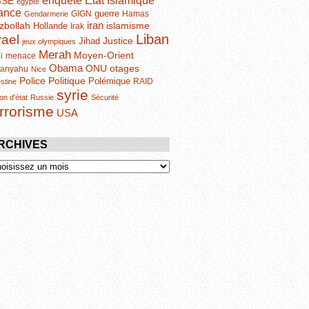
enquête
GSE
egypte
ance
guerre
GIGN
Hamas
Gendarmerie
iran
zbollah
islamisme
Hollande
Irak
Liban
rael
Justice
Jihad
jeux olympiques
Merah
Moyen-Orient
i
menace
Obama
otages
ONU
tanyahu
Nice
Politique
Police
Polémique
RAID
estine
syrie
on d'état
Russie
Sécurité
errorisme
USA
RCHIVES