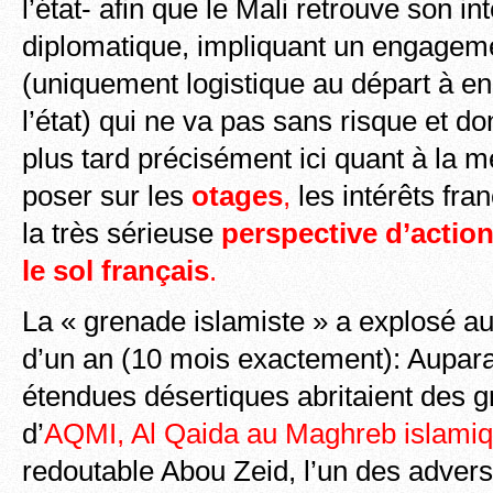
l’état- afin que le Mali retrouve son in
diplomatique, impliquant un engageme
(uniquement logistique au départ à en 
l’état) qui ne va pas sans risque et dont
plus tard précisément ici quant à la m
poser sur les
otages
,
les intérêts fran
la très sérieuse
perspective d’action
le sol français
.
La « grenade islamiste » a explosé au 
d’un an (10 mois exactement): Aupar
étendues désertiques abritaient des g
d’
AQMI, Al Qaida au Maghreb islami
redoutable Abou Zeid, l’un des advers