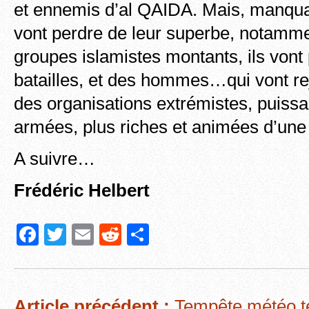
et ennemis d’al QAIDA. Mais, manqua
vont perdre de leur superbe, notamme
groupes islamistes montants, ils vont
batailles, et des hommes…qui vont re
des organisations extrémistes, puiss
armées, plus riches et animées d’une v
A suivre…
Frédéric Helbert
F
T
E
R
P
a
wi
m
e
ar
c
tt
ail
d
ta
e
er
di
g
Article précédent :
Tempête météo ter