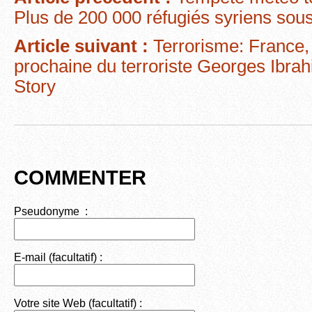
b
t
er
Plus de 200 000 réfugiés syriens sou
o
Article suivant :
Terrorisme: France, 
o
prochaine du terroriste Georges Ibra
k
Story
COMMENTER
Pseudonyme :
E-mail (facultatif) :
Votre site Web (facultatif) :