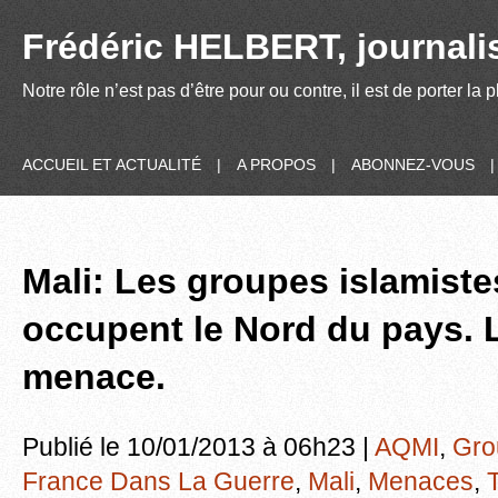
Frédéric HELBERT, journalis
Notre rôle n’est pas d’être pour ou contre, il est de porter la
ACCUEIL ET ACTUALITÉ
|
A PROPOS
|
ABONNEZ-VOUS
Mali: Les groupes islamiste
occupent le Nord du pays. 
menace.
Publié le 10/01/2013 à 06h23 |
AQMI
,
Gro
France Dans La Guerre
,
Mali
,
Menaces
,