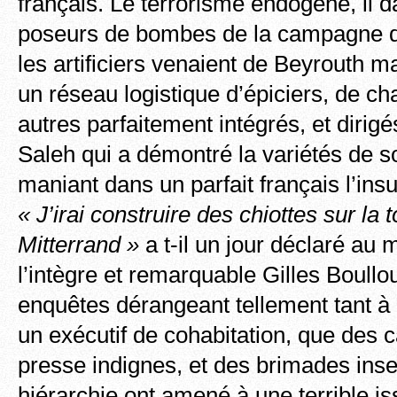
français. Le terrorisme endogène, il 
poseurs de bombes de la campagne d’
les artificiers venaient de Beyrouth m
un réseau logistique d’épiciers, de ch
autres parfaitement intégrés, et dirig
Saleh qui a démontré la variétés de s
maniant dans un parfait français l’ins
« J’irai construire des chiottes sur la
Mitterrand »
a t-il un jour déclaré au 
l’intègre et remarquable Gilles Boullo
enquêtes dérangeant tellement tant à 
un exécutif de cohabitation, que des
presse indignes, et des brimades ins
hiérarchie ont amené à une terrible i