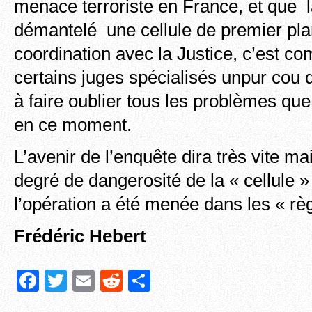
menace terroriste en France, et que 
démantelé une cellule de premier plan,
coordination avec la Justice, c’est c
certains juges spécialisés unpur cou 
à faire oublier tous les problèmes que
en ce moment.
L’avenir de l’enquête dira très vite ma
degré de dangerosité de la « cellule »
l’opération a été menée dans les « règl
Frédéric Hebert
F
T
E
R
P
a
wi
m
e
ar