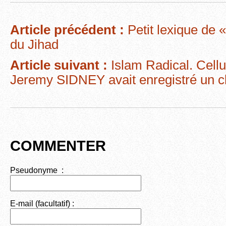
c
tt
ail
d
ta
e
er
di
g
Article précédent :
Petit lexique de «
b
t
er
du Jihad
o
Article suivant :
Islam Radical. Cell
o
Jeremy SIDNEY avait enregistré un cl
k
COMMENTER
Pseudonyme :
E-mail (facultatif) :