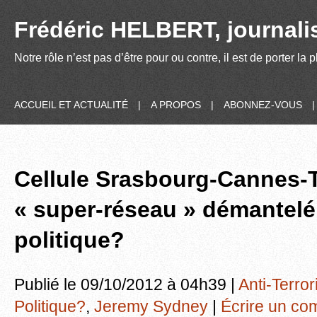
Frédéric HELBERT, journalis
Notre rôle n’est pas d’être pour ou contre, il est de porter la
ACCUEIL ET ACTUALITÉ
|
A PROPOS
|
ABONNEZ-VOUS
Cellule Srasbourg-Cannes-T
« super-réseau » démantelé
politique?
Publié le 09/10/2012 à 04h39 |
Anti-Terro
Politique?
,
Jeremy Sydney
|
Écrire un co