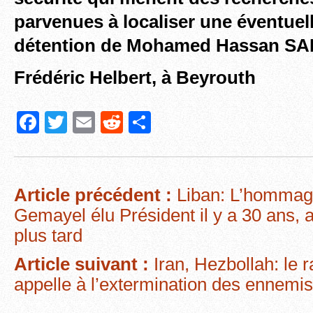
parvenues à localiser une éventuel
détention de Mohamed Hassan S
Frédéric Helbert, à Beyrouth
F
T
E
R
P
a
wi
m
e
ar
c
tt
ail
d
ta
e
er
di
g
Article précédent :
Liban: L’hommag
b
t
er
Gemayel élu Président il y a 30 ans, 
o
plus tard
o
Article suivant :
Iran, Hezbollah: le 
k
appelle à l’extermination des ennemis 