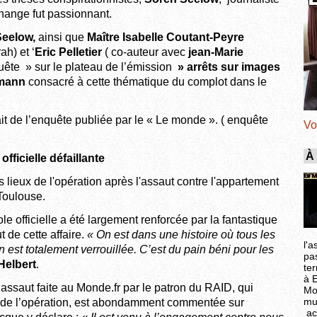
change fut passionnant.
Seelow,
ainsi que
Maître Isabelle Coutant-Peyre
h) et ‘
Eric Pelletier
( co-auteur avec
jean-Marie
uête » sur le plateau de l’émission
» arrêts sur images
rmann
consacré à cette thématique du complot dans le
it de l’enquête publiée par le « Le monde ». ( enquête
Vo
À
officielle défaillante
le officielle a été largement renforcée par la fantastique
 de cette affaire.
« On est dans une histoire où tous les
l'a
 est totalement verrouillée. C’est du pain béni pour les
pa
Helbert
.
ter
à 
l’assaut faite au Monde.fr par le patron du RAID, qui
Mo
mu
t de l’opération, est abondamment commentée sur
ac