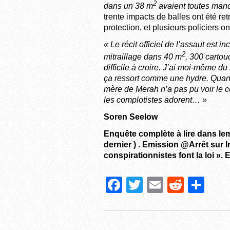
2
dans un 38 m
avaient toutes manq
trente impacts de balles ont été ret
protection, et plusieurs policiers o
« Le récit officiel de l’assaut est in
2
mitraillage dans 40 m
, 300 cartou
difficile à
croire
. J’ai moi-même du
ça ressort comme une hydre. Quand 
mère de Merah n’a pas pu
voir
le c
les complotistes adorent… »
Soren Seelow
Enquête complète à lire dans lem
dernier ) . Emission @Arrêt sur 
conspirationnistes font la loi ». 
F
T
E
R
P
a
wi
m
e
ar
c
tt
ail
d
ta