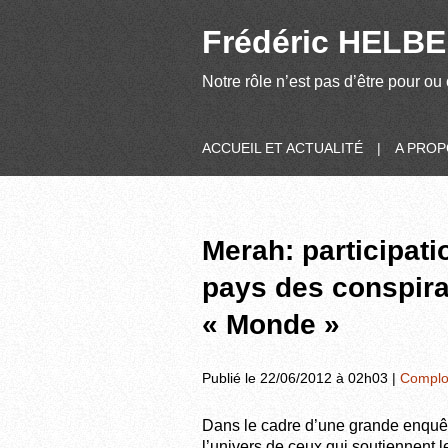
Frédéric HELBER
Notre rôle n’est pas d’être pour ou 
ACCUEIL ET ACTUALITÉ
|
A PRO
Merah: participati
pays des conspira
« Monde »
Publié le 22/06/2012 à 02h03 |
Complo
Dans le cadre d’une grande enquêt
l’univers de ceux qui soutiennent 