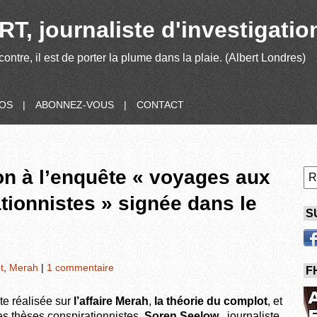
T, journaliste d'investigatio
contre, il est de porter la plume dans la plaie. (Albert Londres)
POS
|
ABONNEZ-VOUS
|
CONTACT
on à l’enquête « voyages aux
tionnistes » signée dans le
S
t
,
Merah
|
1 commentaire
F
e réalisée sur
l’affaire Merah
,
la théorie du complot
, et
les thèses conspirationnistes,
Soren Seelow
, journaliste