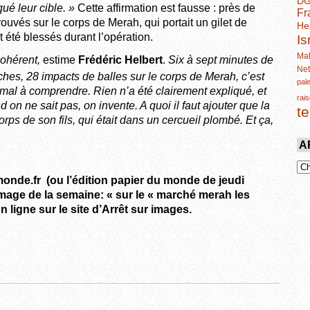
D
ué leur cible. »
Cette affirmation est fausse : près de
Fr
rouvés sur le corps de Merah, qui portait un gilet de
He
nt été blessés durant l’opération.
Is
Mal
cohérent,
estime
Frédéric Helbert
.
Six à sept minutes de
Ne
ches, 28 impacts de balles sur le corps de Merah, c’est
pal
 mal à
comprendre
. Rien n’a été clairement expliqué, et
rais
on ne sait pas, on invente. A quoi il faut
ajouter
que la
t
orps de son fils, qui était dans un cercueil plombé. Et ça,
A
onde.fr (ou l’édition papier du monde de jeudi
Image de la semaine: « sur le « marché merah les
En ligne sur le site d’Arrêt sur images.