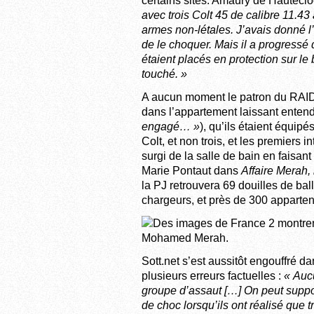
certains sites. Amaury de Hauteclo
avec trois Colt 45 de calibre 11.4
armes non-létales. J’avais donné l
de le
choquer
. Mais il a progressé 
étaient placés en protection sur le
touché. »
A aucun moment le patron du RAID
dans l’appartement laissant
enten
engagé… »
), qu’ils étaient équip
Colt, et non trois, et les premiers i
surgi de la salle de bain en faisant
Marie Pontaut
dans
Affaire Merah,
la PJ retrouvera 69 douilles de bal
chargeurs, et près de 300 apparten
Sott.net s’est aussitôt engouffré da
plusieurs erreurs factuelles :
« Auc
groupe d’assaut […] On peut
supp
de choc lorsqu’ils ont réalisé que