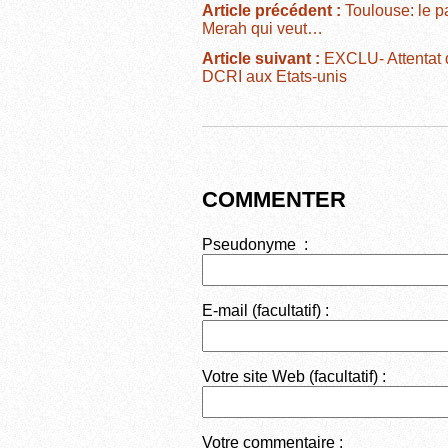
e
er
di
g
Article précédent :
Toulouse: le pa
Merah qui veut…
b
t
er
Article suivant :
EXCLU- Attentat d
o
DCRI aux Etats-unis
o
k
COMMENTER
Pseudonyme :
E-mail (facultatif) :
Votre site Web (facultatif) :
Votre commentaire :