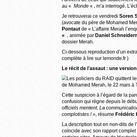
au «
Monde
« , m’a interrogé. L’é
Je retrouverai ce vendredi
Soren 
(avocate du père de Mohamed Mera
Pontaut
de « L’affaire Merah l’enq
«
, animée par
Daniel Schneide
dossier Merah.
Ci-dessous reproduction d’un extra
complète à lire sur lemonde.fr )
Le récit de l’assaut : une version 
Cette suspicion à l’égard de la paro
confusion qui règne depuis le début
officiels mentent. La communication
complotistes ! »
, résume
Frédéric 
La description tout en non-dits de 
coïncide avec son rapport comple