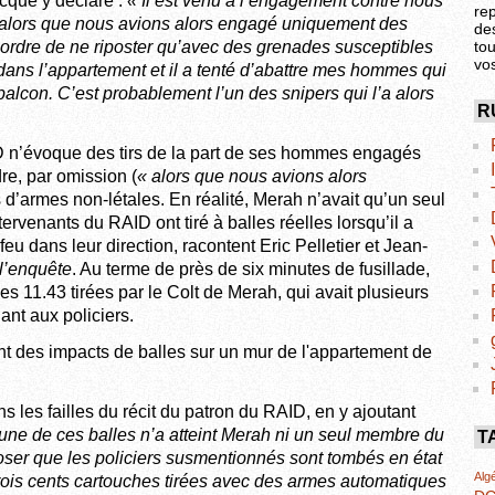
cque y déclare :
« Il est venu à l’engagement contre nous
re
3 alors que nous avions alors engagé uniquement des
de
’ordre de ne
riposter
qu’avec des grenades susceptibles
tou
vo
dans l’appartement et il a tenté d’
abattre
mes hommes qui
 balcon. C’est probablement l’un des snipers qui l’a alors
R
 n’évoque des tirs de la part de ses hommes engagés
dre
, par omission (
« alors que nous avions alors
és d’armes non-létales. En réalité, Merah n’avait qu’un seul
ntervenants du RAID ont tiré à balles réelles lorsqu’il a
 feu dans leur direction, racontent
Eric Pelletier
et
Jean-
 l’enquête
. Au terme de près de six minutes de fusillade,
les 11.43 tirées par le
Colt de Merah
, qui avait plusieurs
ant aux policiers.
ns les failles du récit du patron du RAID, en y ajoutant
une de ces balles n’a atteint Merah ni un seul membre du
T
oser
que les policiers susmentionnés sont tombés en état
Algé
 trois cents cartouches tirées avec des armes automatiques