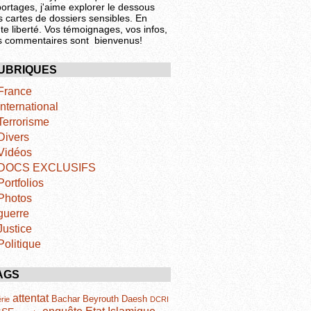
portages, j'aime explorer le dessous
s cartes de dossiers sensibles. En
te liberté. Vos témoignages, vos infos,
s commentaires sont bienvenus!
UBRIQUES
France
International
Terrorisme
Divers
Vidéos
DOCS EXCLUSIFS
Portfolios
Photos
guerre
Justice
Politique
AGS
attentat
Bachar
Beyrouth
Daesh
rie
DCRI
Etat Islamique