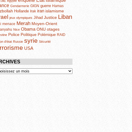
enquête
GSE
egypte
ance
guerre
GIGN
Hamas
Gendarmerie
iran
zbollah
islamisme
Hollande
Irak
Liban
rael
Justice
Jihad
jeux olympiques
Merah
Moyen-Orient
i
menace
Obama
otages
ONU
tanyahu
Nice
Politique
Police
Polémique
RAID
estine
syrie
on d'état
Russie
Sécurité
errorisme
USA
RCHIVES