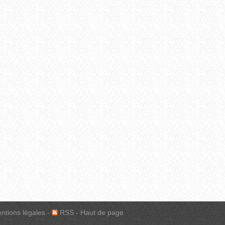
ntions légales
-
RSS
-
Haut de page