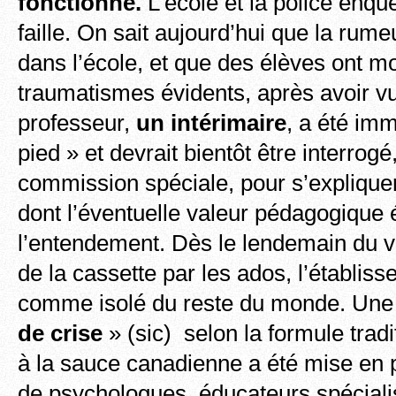
fonctionné.
L’école et la police enquê
faille. On sait aujourd’hui que la rum
dans l’école, et que des élèves ont m
traumatismes évidents, après avoir v
professeur,
un intérimaire
, a été im
pied » et devrait bientôt être interrogé
commission spéciale, pour s’expliquer
dont l’éventuelle valeur pédagogique
l’entendement. Dès le lendemain du v
de la cassette par les ados, l’établiss
comme isolé du reste du monde. Une
de crise
» (sic) selon la formule trad
à la sauce canadienne a été mise en
de psychologues, éducateurs spécialis