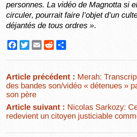
personnes. La vidéo de Magnotta si el
circuler, pourrait faire l’objet d’un cu
déjantés de tous ordres »
.
F
T
E
R
P
a
wi
m
e
ar
c
tt
ail
d
ta
e
er
di
g
Article précédent :
Merah: Transcri
b
t
er
des bandes son/vidéo « détenues » pa
o
son père
o
Article suivant :
Nicolas Sarkozy: Ce s
k
redevient un citoyen justiciable comm