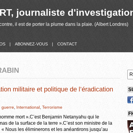
T, journaliste d'investigatio
contre, il est de porter la plume dans la plaie. (Albert Londres)
POS
|
ABONNEZ-VOUS
|
CONTACT
RABIN
ion militaire et politique de l’éradication
S
,
guerre
,
International
,
Terrorisme
F
omme mort ».C’est Benjamin Netanyahu qui le
as de la surface de la terre ».C’est son ministre de la
« Nous les éliminerons et les anéantirons jusqu’au