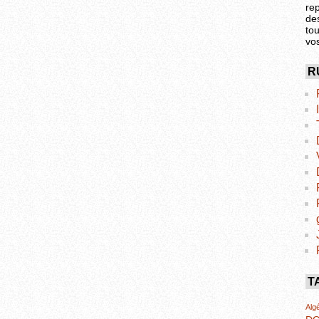
re
de
tou
vo
R
T
Algé