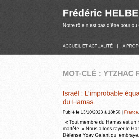
Frédéric HELBER
Notre rôle n’est pas d’être pour ou 
ACCUEIL ET ACTUALITÉ
|
A PRO
MOT-CLÉ : YTZHAC 
Israël : L’improbable équat
du Hamas.
Publié le 13/10/2023 à 18h50 |
France
« Tout membre du Hamas est un h
martèle. « Nous allons rayer le Ham
Défense Yoav Galant qui embraye. 