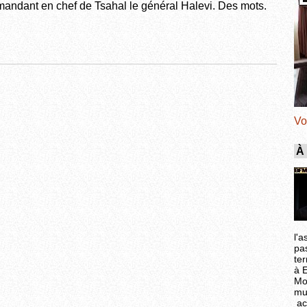
mmandant en chef de Tsahal le général Halevi. Des mots.
Vo
À
l'a
pa
ter
à 
Mo
mu
ac