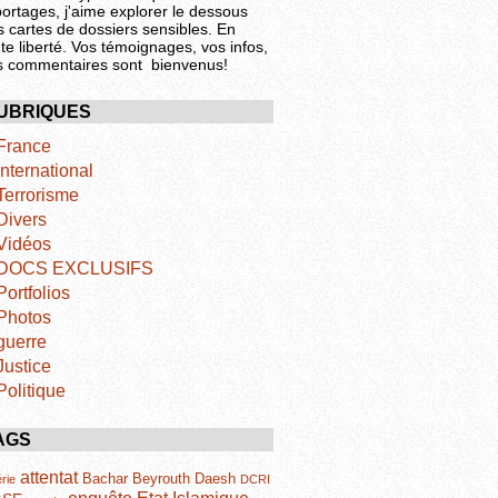
portages, j'aime explorer le dessous
s cartes de dossiers sensibles. En
te liberté. Vos témoignages, vos infos,
s commentaires sont bienvenus!
UBRIQUES
France
International
Terrorisme
Divers
Vidéos
DOCS EXCLUSIFS
Portfolios
Photos
guerre
Justice
Politique
AGS
attentat
Bachar
Beyrouth
Daesh
rie
DCRI
Etat Islamique