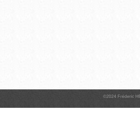
©2024 Fréderic H