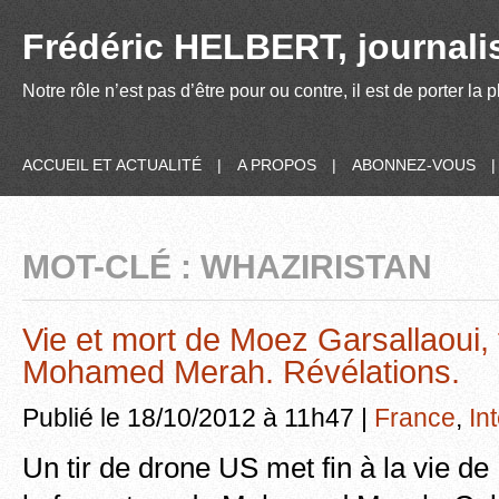
Frédéric HELBERT, journalis
Notre rôle n’est pas d’être pour ou contre, il est de porter la
ACCUEIL ET ACTUALITÉ
|
A PROPOS
|
ABONNEZ-VOUS
MOT-CLÉ : WHAZIRISTAN
Vie et mort de Moez Garsallaoui,
Mohamed Merah. Révélations.
Publié le 18/10/2012 à 11h47 |
France
,
In
Un tir de drone US met fin à la vie d