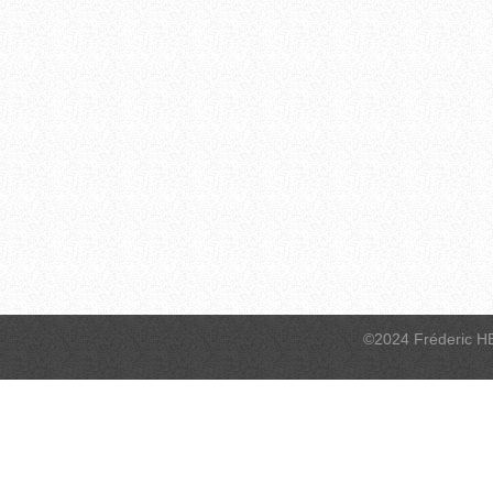
©2024 Fréderic H