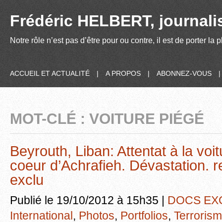
Frédéric HELBERT, journalis
Notre rôle n’est pas d’être pour ou contre, il est de porter la
ACCUEIL ET ACTUALITÉ
|
A PROPOS
|
ABONNEZ-VOUS
MOT-CLÉ : VOITURE PIÉGÉ
Beyrouth, Liban: Attentat à la voi
coeur d’Achrafieh. Dévastation. 
exclu
Publié le 19/10/2012 à 15h35 |
DOCS EX
International
,
Photos
,
Portfolios
,
Terroris