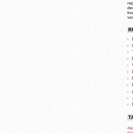
re
de
tou
vo
R
T
Algé