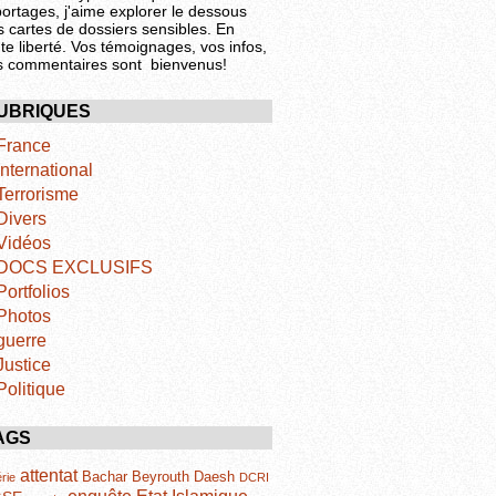
portages, j'aime explorer le dessous
s cartes de dossiers sensibles. En
te liberté. Vos témoignages, vos infos,
s commentaires sont bienvenus!
UBRIQUES
France
International
Terrorisme
Divers
Vidéos
DOCS EXCLUSIFS
Portfolios
Photos
guerre
Justice
Politique
AGS
attentat
Bachar
Beyrouth
Daesh
rie
DCRI
Etat Islamique