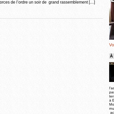
forces de l’ordre un soir de grand rassemblement […]
Vo
À
l'a
pa
ter
à 
Mo
mu
ac