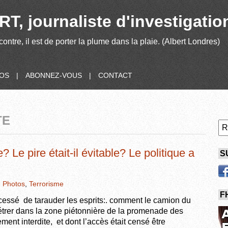
T, journaliste d'investigatio
contre, il est de porter la plume dans la plaie. (Albert Londres)
POS
|
ABONNEZ-VOUS
|
CONTACT
TE
? Le pire était-il évitable? Le politique a
S
,
Photos
,
Terrorisme
F
 cessé de tarauder les esprits:. comment le camion du
étrer dans la zone piétonnière de la promenade des
lement interdite, et dont l’accès était censé être