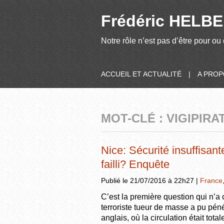
Frédéric HELBER
Notre rôle n’est pas d’être pour ou 
ACCUEIL ET ACTUALITÉ
|
A PRO
MOT-CLÉ : VIGIPIRA
Nice: Sécurité insuffisante
failli? Enquête
Publié le 21/07/2016 à 22h27 |
France
C’est la première question qui n’a
terroriste tueur de masse a pu pén
anglais, où la circulation était tota