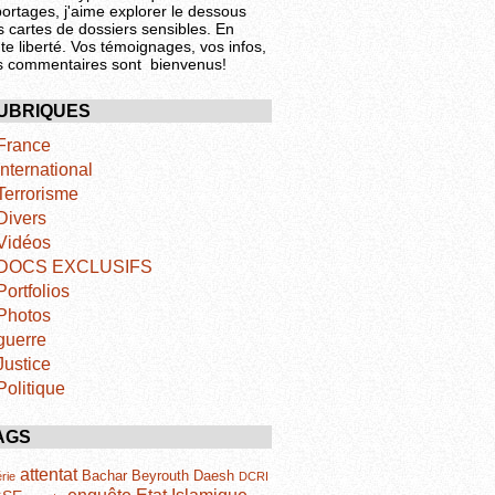
portages, j'aime explorer le dessous
s cartes de dossiers sensibles. En
te liberté. Vos témoignages, vos infos,
s commentaires sont bienvenus!
UBRIQUES
France
International
Terrorisme
Divers
Vidéos
DOCS EXCLUSIFS
Portfolios
Photos
guerre
Justice
Politique
AGS
attentat
Bachar
Beyrouth
Daesh
rie
DCRI
Etat Islamique