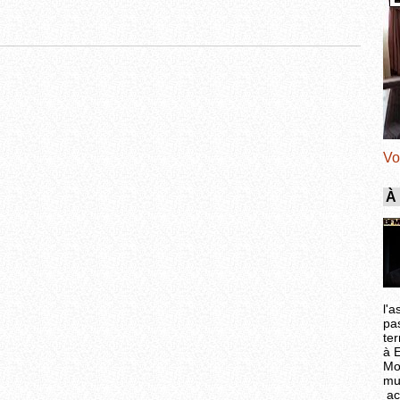
Vo
À
l'a
pa
ter
à 
Mo
mu
ac