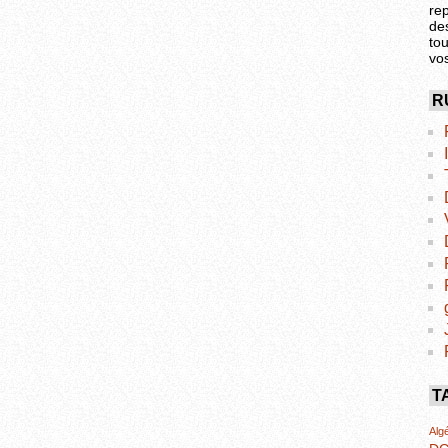
re
de
tou
vo
R
T
Algé