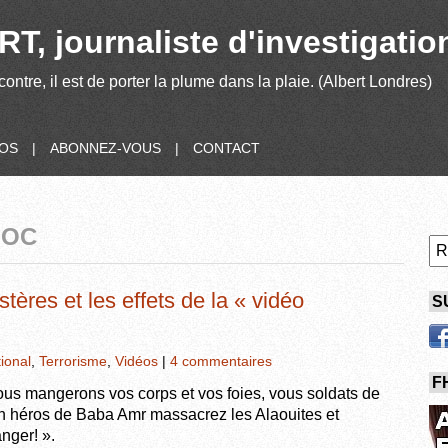
T, journaliste d'investigatio
contre, il est de porter la plume dans la plaie. (Albert Londres)
POS
|
ABONNEZ-VOUS
|
CONTACT
HOC
tères et les effets de la « vidéo
S
tional
,
Terrorisme
,
Vidéos
|
4 commentaires
F
us mangerons vos corps et vos foies, vous soldats de
Oh héros de Baba Amr massacrez les Alaouites et
nger! ».