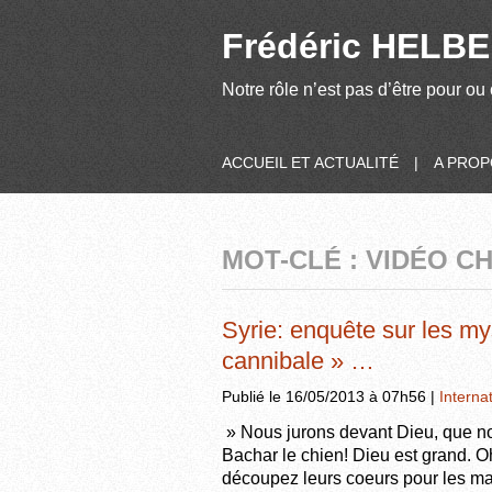
Frédéric HELBER
Notre rôle n’est pas d’être pour ou 
ACCUEIL ET ACTUALITÉ
|
A PRO
MOT-CLÉ : VIDÉO C
Syrie: enquête sur les mys
cannibale » …
Publié le 16/05/2013 à 07h56 |
Interna
» Nous jurons devant Dieu, que no
Bachar le chien! Dieu est grand. 
découpez leurs coeurs pour les ma