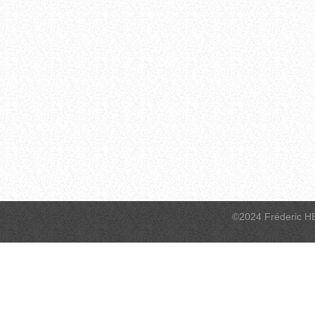
©2024 Fréderic H