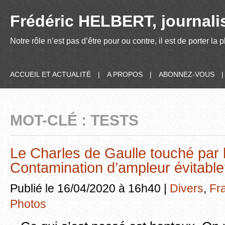
Frédéric HELBERT, journalis
Notre rôle n’est pas d’être pour ou contre, il est de porter la
ACCUEIL ET ACTUALITÉ
|
A PROPOS
|
ABONNEZ-VOUS
MOT-CLÉ : TESTS
Le Charles de Gaulle touché par
Contamination d’ampleur évitabl
Publié le 16/04/2020 à 16h40 |
Divers
,
Fr
Photos