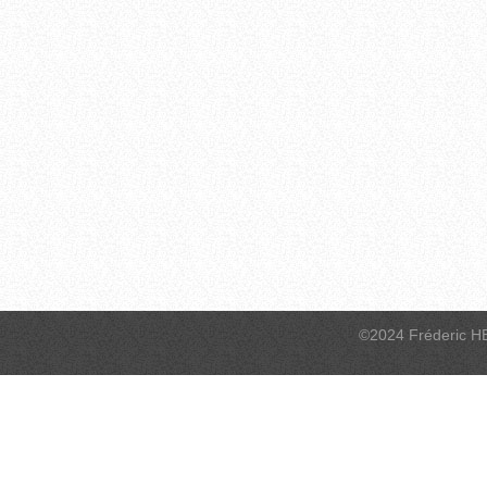
©2024 Fréderic H