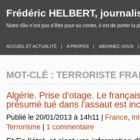
Frédéric HELBERT, journalis
Notre rôle n’est pas d’être pour ou contre, il est de porter la
ACCUEIL ET ACTUALITÉ
|
A PROPOS
|
ABONNEZ-VOUS
MOT-CLÉ : TERRORISTE FRA
Algérie. Prise d’otage. Le français
présumé tué dans l’assaut est in
Publié le 20/01/2013 à 14h11 |
France
,
In
Terrorisme
|
1 commentaire