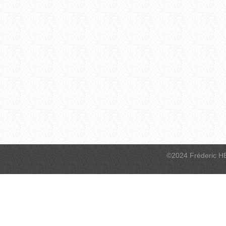
©2024 Fréderic H