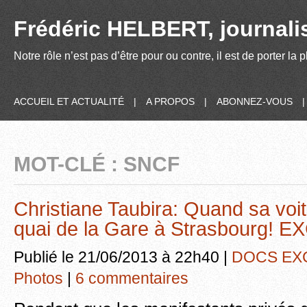
Frédéric HELBERT, journalis
Notre rôle n’est pas d’être pour ou contre, il est de porter la
ACCUEIL ET ACTUALITÉ
|
A PROPOS
|
ABONNEZ-VOUS
MOT-CLÉ : SNCF
Christiane Taubira: Quand sa voitu
quai de la Gare à Strasbourg! E
Publié le 21/06/2013 à 22h40 |
DOCS EX
Photos
|
6 commentaires