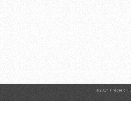
©2024 Fréderic H