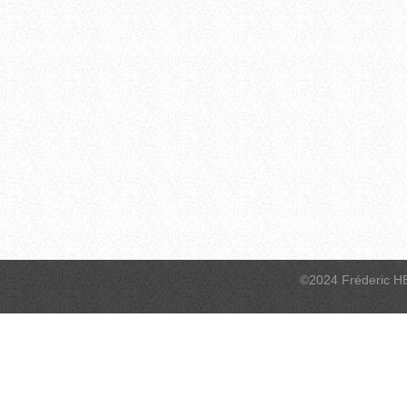
©2024 Fréderic H