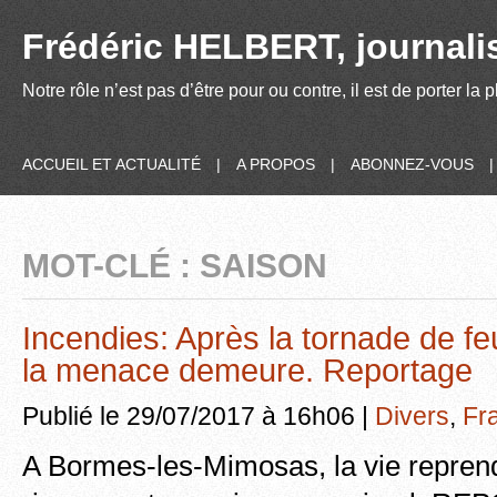
Frédéric HELBERT, journalis
Notre rôle n’est pas d’être pour ou contre, il est de porter la
ACCUEIL ET ACTUALITÉ
|
A PROPOS
|
ABONNEZ-VOUS
MOT-CLÉ : SAISON
Incendies: Après la tornade de feu
la menace demeure. Reportage
Publié le 29/07/2017 à 16h06 |
Divers
,
Fr
A Bormes-les-Mimosas, la vie reprend