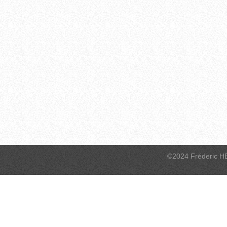
©2024 Fréderic H