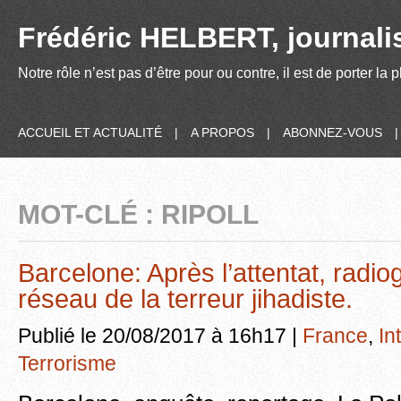
Frédéric HELBERT, journalis
Notre rôle n’est pas d’être pour ou contre, il est de porter la
ACCUEIL ET ACTUALITÉ
|
A PROPOS
|
ABONNEZ-VOUS
MOT-CLÉ : RIPOLL
Barcelone: Après l’attentat, radio
réseau de la terreur jihadiste.
Publié le 20/08/2017 à 16h17 |
France
,
In
Terrorisme