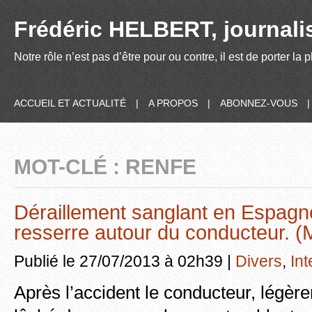
Frédéric HELBERT, journalis
Notre rôle n’est pas d’être pour ou contre, il est de porter la
ACCUEIL ET ACTUALITÉ
|
A PROPOS
|
ABONNEZ-VOUS
MOT-CLÉ : RENFE
Déraillement sanglant en Espagne
resserre autour du conducteur. 
Publié le 27/07/2013 à 02h39 |
Divers
,
Int
Après l’accident le conducteur, légèr