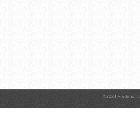
©2024 Fréderic H