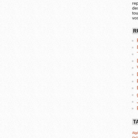
re
de
tou
vo
R
T
Algé