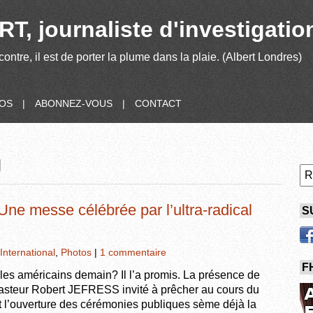
T, journaliste d'investigatio
contre, il est de porter la plume dans la plaie. (Albert Londres)
POS
|
ABONNEZ-VOUS
|
CONTACT
N
ne messe célébrée par l’ultra-radical
S
International
,
Photos
|
1 commentaire
F
es américains demain? Il l’a promis. La présence de
, pasteur Robert JEFRESS invité à prêcher au cours du
nt l’ouverture des cérémonies publiques sème déjà la