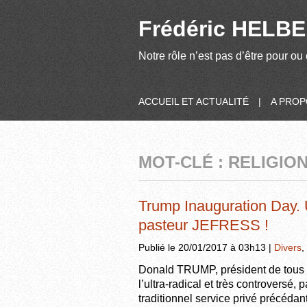
Frédéric HELBER
Notre rôle n’est pas d’être pour ou 
ACCUEIL ET ACTUALITÉ
|
A PRO
MOT-CLÉ : RELIGIO
Trump Inauguration Day. U
pasteur JEFRESS !
Publié le 20/01/2017 à 03h13 |
Divers
,
Donald TRUMP, président de tous l
l’ultra-radical et très controversé
traditionnel service privé précéda