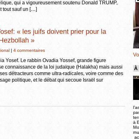
élique, qui a vigoureusement soutenu Donald TRUMP,
 tout sauf un […]
sef: « les juifs doivent prier pour la
u Hezbollah »
tional
|
4 commentaires
Vo
ia Yosef. Le rabbin Ovadia Yossef, grande figure
se connaissance de la loi judaïque (Halakha) mais aussi
À
 ses détracteurs comme ultra-radicales, voire comme des
age politique, et le débat qui secoue Israël sur
l'a
pa
ter
à 
Mo
mu
ac