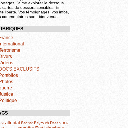
portages, j'aime explorer le dessous
s cartes de dossiers sensibles. En
te liberté. Vos témoignages, vos infos,
s commentaires sont bienvenus!
UBRIQUES
France
International
Terrorisme
Divers
Vidéos
DOCS EXCLUSIFS
Portfolios
Photos
guerre
Justice
Politique
AGS
attentat
Bachar
Beyrouth
Daesh
rie
DCRI
Etat Islamique