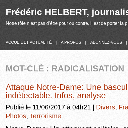
Frédéric HELBERT, journalis
Notre rôle n’est pas d’être pour ou contre, il est de porter la
ACCUEIL ET ACTUALITÉ
|
A PROPOS
|
ABONNEZ-VOUS
MOT-CLÉ : RADICALISATION
Attaque Notre-Dame: Une bascul
indétectable. Infos, analyse
Publié le 11/06/2017 à 04h21 |
Divers
,
Fr
Photos
,
Terrorisme