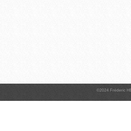
©2024 Fréderic H